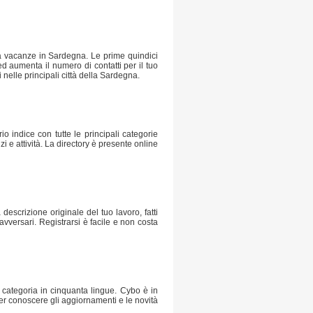
a vacanze in Sardegna. Le prime quindici
ed aumenta il numero di contatti per il tuo
nelle principali città della Sardegna.
o indice con tutte le principali categorie
zi e attività. La directory è presente online
 descrizione originale del tuo lavoro, fatti
 avversari. Registrarsi è facile e non costa
e categoria in cinquanta lingue. Cybo è in
per conoscere gli aggiornamenti e le novità