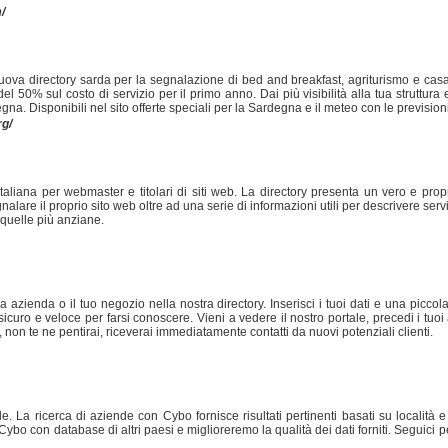
/
ova directory sarda per la segnalazione di bed and breakfast, agriturismo e cas
 50% sul costo di servizio per il primo anno. Dai più visibilità alla tua struttura 
a. Disponibili nel sito offerte speciali per la Sardegna e il meteo con le previsioni 
g/
aliana per webmaster e titolari di siti web. La directory presenta un vero e propri
nalare il proprio sito web oltre ad una serie di informazioni utili per descrivere servi
quelle più anziane.
tua azienda o il tuo negozio nella nostra directory. Inserisci i tuoi dati e una piccola
sicuro e veloce per farsi conoscere. Vieni a vedere il nostro portale, precedi i tuoi
a, non te ne pentirai, riceverai immediatamente contatti da nuovi potenziali clienti.
. La ricerca di aziende con Cybo fornisce risultati pertinenti basati su località 
Cybo con database di altri paesi e miglioreremo la qualità dei dati forniti. Seguici 