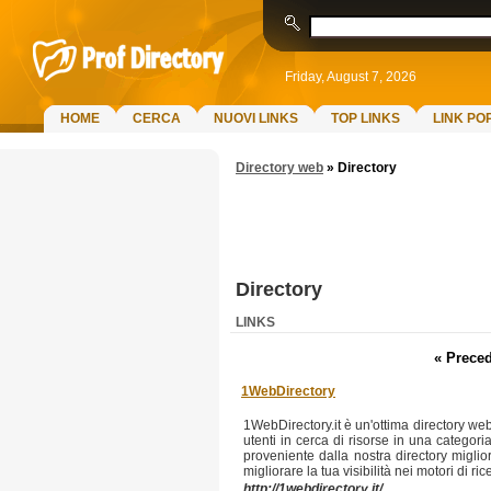
Friday, August 7, 2026
HOME
CERCA
NUOVI LINKS
TOP LINKS
LINK PO
Directory web
»
Directory
Directory
LINKS
« Preced
1WebDirectory
1WebDirectory.it è un'ottima directory web p
utenti in cerca di risorse in una categori
proveniente dalla nostra directory miglio
migliorare la tua visibilità nei motori di ric
http://1webdirectory.it/