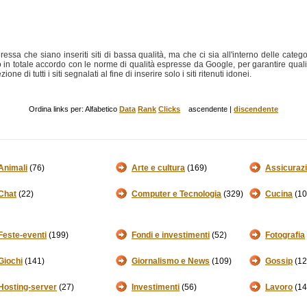
teressa che siano inseriti siti di bassa qualità, ma che ci sia all'interno delle categ
in totale accordo con le norme di qualità espresse da Google, per garantire qualità 
ne di tutti i siti segnalati al fine di inserire solo i siti ritenuti idonei.
Ordina links per: Alfabetico
Data
Rank
Clicks
ascendente |
discendente
Animali
(76)
Arte e cultura
(169)
Assicurazi
Chat
(22)
Computer e Tecnologia
(329)
Cucina
(10
Feste-eventi
(199)
Fondi e investimenti
(52)
Fotografia
Giochi
(141)
Giornalismo e News
(109)
Gossip
(12
Hosting-server
(27)
Investimenti
(56)
Lavoro
(14