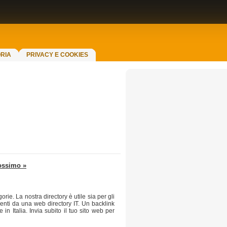
RIA
PRIVACY E COOKIES
ossimo »
orie. La nostra directory è utile sia per gli
nienti da una web directory IT. Un backlink
n Italia. Invia subito il tuo sito web per