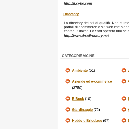
http://it.cybo.com
Directory
La directory dei siti di qualità. Non ci in
portali di ecommerce o siti web che siano 
contenuti linkati. Lo Staff opererà una selezio
http://www.dnadirectory.net
CATEGORIE VICINE
Ambiente
(51)
Aziende ed e-commerce
(3750)
E-Book
(10)
Giardinaggio
(72)
Hobby e Bricolage
(67)