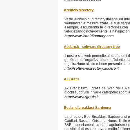
Archivio directory
Vasto archivio di directory italiane ed i
webmaster a massimizzare le sue segnalaz
esempio, escludendo le directories con Pa
velocizzando notevolmente la navigazione tr
http://www.listofdirectory.com
Audero.it - software directory free
Il nostro sito web permette ai suoi utent
grazie ad un'organizzazione efficiente dei
registrazione al sito e tener presente ch
http://softwaredirectory.audero.it
AZ Gratis
AZ Gratis: tutto il gratis del Web dalla A 
giochi suddivisi in varie categorie: sport, 
http://www.azgratis.it
Bed and breakfast Sardegna
La directory Bed Breakfast Sardegna si p
Cagliari, Sassari, Oristano, Nuoro. Il sit
B&B, appartamenti, case e agriturismo pe
possibilità di essere trovato molto facilme