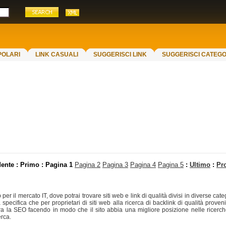
POLARI
LINK CASUALI
SUGGERISCI LINK
SUGGERISCI CATEGO
ente : Primo :
Pagina 1
Pagina 2
Pagina 3
Pagina 4
Pagina 5
:
Ultimo
:
Pr
er il mercato IT, dove potrai trovare siti web e link di qualità divisi in diverse categ
a specifica che per proprietari di siti web alla ricerca di backlink di qualità prove
ra la SEO facendo in modo che il sito abbia una migliore posizione nelle ricerche i
erca.