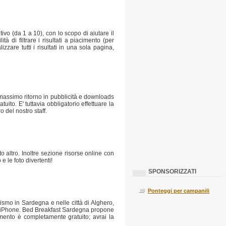
vo (da 1 a 10), con lo scopo di aiutare il
di filtrare i risultati a piacimento (per
zare tutti i risultati in una sola pagina,
 massimo ritorno in pubblicità e downloads
ito. E' tuttavia obbligatorio effettuare la
 del nostro staff.
to altro. Inoltre sezione risorse online con
e le foto divertenti!
SPONSORIZZATI
Ponteggi per campanili
smo in Sardegna e nelle città di Alghero,
 per iPhone. Bed Breakfast Sardegna propone
imento è completamente gratuito; avrai la