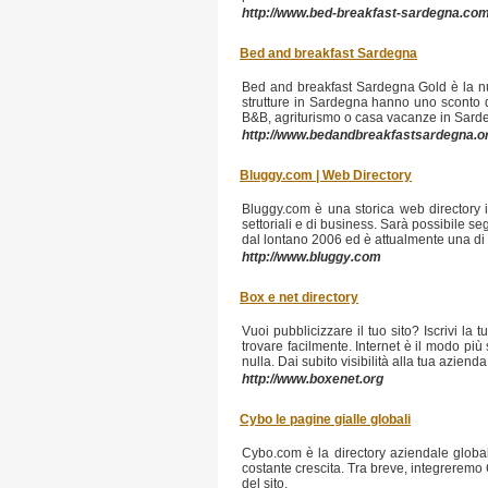
http://www.bed-breakfast-sardegna.com
Bed and breakfast Sardegna
Bed and breakfast Sardegna Gold è la nu
strutture in Sardegna hanno uno sconto del
B&B, agriturismo o casa vacanze in Sardegn
http://www.bedandbreakfastsardegna.or
Bluggy.com | Web Directory
Bluggy.com è una storica web directory it
settoriali e di business. Sarà possibile seg
dal lontano 2006 ed è attualmente una di 
http://www.bluggy.com
Box e net directory
Vuoi pubblicizzare il tuo sito? Iscrivi la 
trovare facilmente. Internet è il modo più 
nulla. Dai subito visibilità alla tua aziend
http://www.boxenet.org
Cybo le pagine gialle globali
Cybo.com è la directory aziendale globale
costante crescita. Tra breve, integreremo 
del sito.