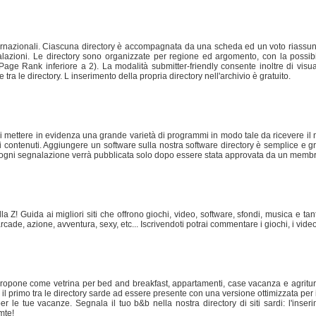
nternazionali. Ciascuna directory è accompagnata da una scheda ed un voto riassunti
ioni. Le directory sono organizzate per regione ed argomento, con la possibilità 
ge Rank inferiore a 2). La modalità submitter-friendly consente inoltre di visualiz
a le directory. L inserimento della propria directory nell'archivio è gratuito.
i di mettere in evidenza una grande varietà di programmi in modo tale da ricevere il
 contenuti. Aggiungere un software sulla nostra software directory è semplice e gratu
e ogni segnalazione verrà pubblicata solo dopo essere stata approvata da un membro
alla Z! Guida ai migliori siti che offrono giochi, video, software, sfondi, musica e tan
arcade, azione, avventura, sexy, etc... Iscrivendoti potrai commentare i giochi, i video 
ropone come vetrina per bed and breakfast, appartamenti, case vacanza e agrituri
o è il primo tra le directory sarde ad essere presente con una versione ottimizzata
r le tue vacanze. Segnala il tuo b&b nella nostra directory di siti sardi: l'inser
mte!