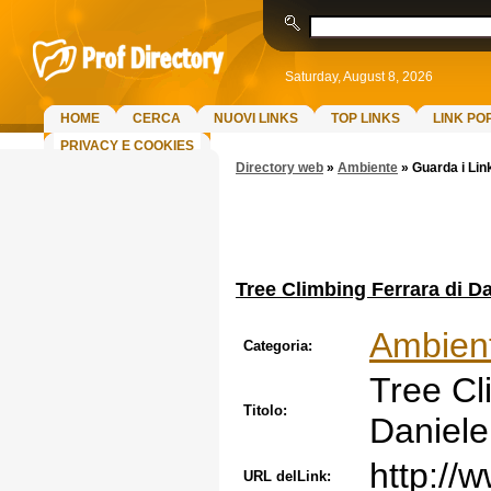
Saturday, August 8, 2026
HOME
CERCA
NUOVI LINKS
TOP LINKS
LINK PO
PRIVACY E COOKIES
Directory web
»
Ambiente
»
Guarda i Lin
Tree Climbing Ferrara di Da
Ambien
Categoria:
Tree Cl
Titolo:
Daniele
http://
URL delLink: