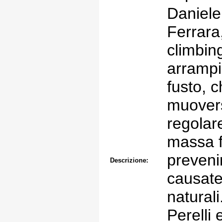
Daniele
Ferrara,
climbin
arrampi
fusto, 
muovers
regolar
massa f
prevenir
Descrizione:
causate 
natural
Perelli 