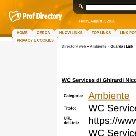
Friday, August 7, 2026
HOME
CERCA
NUOVI LINKS
TOP LINKS
LINK PO
PRIVACY E COOKIES
Directory web
»
Ambiente
»
Guarda i Link
WC Services di Ghirardi Nic
Ambiente
Categoria:
WC Service
Titolo:
https://ww
URL
delLink:
WC Service