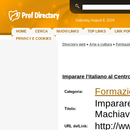
Saturday, August 8, 2026
HOME
CERCA
NUOVI LINKS
TOP LINKS
LINK PO
PRIVACY E COOKIES
Directory web
»
Arte e cultura
»
Formazi
Imparare l'italiano al Centr
Formazi
Categoria:
Imparare
Titolo:
Machiave
http://w
URL delLink: