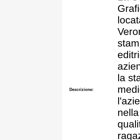
Graf
locat
Veron
stam
editr
azien
la st
medie
Descrizione:
l'azi
nella
quali
ragaz