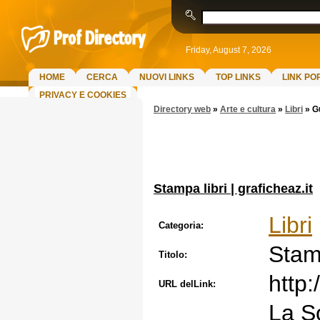
Friday, August 7, 2026
HOME
CERCA
NUOVI LINKS
TOP LINKS
LINK PO
PRIVACY E COOKIES
Directory web
»
Arte e cultura
»
Libri
»
G
Stampa libri | graficheaz.it
Libri
Categoria:
Stamp
Titolo:
http:
URL delLink:
La So