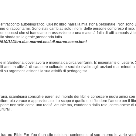
si",racconto autobiografico. Questo libro narra la mia storia personale. Non sono 
gno di raccontarmi. Sono stati cambiati solo i nomi delle persone,compreso il mio.
 eccessi che si tramutano in ossessione e una maturità fatta di atti compulsivi b
lla strada,tra la gente,prendendo tutto.
2010/12/libro-due-maroni-cosi-di-marco-costa.html
ve in Sardegna, dove lavora e insegna da circa vent'anni. E' insegnante di Lettere, 
i anni in attività di carattere culturale e sociale rivolte agli anziani e ai minori 
oli su argomenti attinenti la sua attività di pedagogista.
rarsi, scambiarsi consigli e pareri sul mondo dei libri e conoscere nuovi amici con c
ttore più vorace e appassionato. Lo scopo è quello di diffondere l’amore per il libro
ropone non solo come una realtà virtuale ma, evadendo dalla rete, cerca anche di or
lturali.
o pc: Bible For You è un sito religioso contenente al suo interno le varie versio