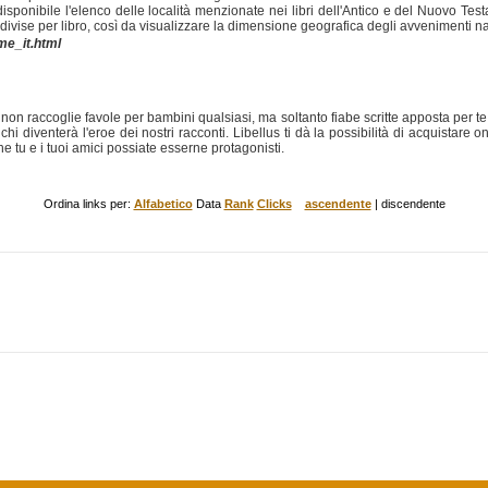
 disponibile l'elenco delle località menzionate nei libri dell'Antico e del Nuovo Te
ise per libro, così da visualizzare la dimensione geografica degli avvenimenti nar
me_it.html
non raccoglie favole per bambini qualsiasi, ma soltanto fiabe scritte apposta per te. T
 diventerà l'eroe dei nostri racconti. Libellus ti dà la possibilità di acquistare 
e tu e i tuoi amici possiate esserne protagonisti.
Ordina links per:
Alfabetico
Data
Rank
Clicks
ascendente
| discendente