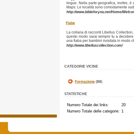
lingue. Nella parte geografica, inoltre, è
Maps. Le località sono comodamente suddiv
http://www.bibleforyou.net/Home/Welco
Fiabe
La collana di racconti Libellus Collection, 
questo modo sarai sempre tu a decidere chi
una fiaba per bambini rivisitata in modo ch
http://www.libelluscollection.com/
CATEGORIE VICINE
Formazione
(88)
STATISTICHE
Numero Totale dei links:
20
Numero Totale delle categorie:
1