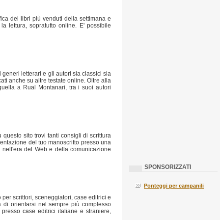
ifica dei libri più venduti della settimana e
a lettura, sopratutto online. E' possibile
eneri letterari e gli autori sia classici sia
cati anche su altre testate online. Oltre alla
quella a Rual Montanari, tra i suoi autori
esto sito trovi tanti consigli di scrittura
resentazione del tuo manoscritto presso una
re nell'era del Web e della comunicazione
SPONSORIZZATI
Ponteggi per campanili
r scrittori, sceneggiatori, case editrici e
à di orientarsi nel sempre più complesso
presso case editrici italiane e straniere,