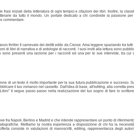
e frasi iniziali della letteratura di ogni tempo) e citazioni dei libri. Inoltre, la class
tterarie da tutto il mondo. Un portale dedicato a chi condivide la passione per l
ti e commentare.
zo thriller Il carnevale dei delitti edito da Ciesse. Ama leggere spaziando tra tutti i g
 di libri di narrativa e di antologie di racconti. I suoi inviti alla lettura sono pubbli
o sono presenti una sezione per i racconti ed una per le sue interviste, tra cui 
zione di un testo è molto importante per la sua futura pubblicazione e successo. Su qu
blicare il tuo romanzo nel cassetto. Dall'idea di base, all'editing, alla corretta p
 Libro" ti segue passo passo nella realizzazione del tuo sogno di fare lo scritto
e fra Napoli, Berlino e Madrid e che intende rappresentare un punto di riferimento pe
matografiche. Mettiamo la nostra esperienza a disposizione di chi ha la necessit
rta consiste in valutazioni di manoscritti, editing, rappresentanza degli autori 