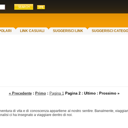
POLARI
LINK CASUALI
SUGGERISCI LINK
SUGGERISCI CATEGO
« Precedente
:
Primo
:
Pagina 1
Pagina 2
: Ultimo : Prossimo »
entura di vita e di conoscenza appartiene al nostro sentire. Banalmente, viaggiamo
lisi ci ha insegnato a viaggiare dentro di noi.