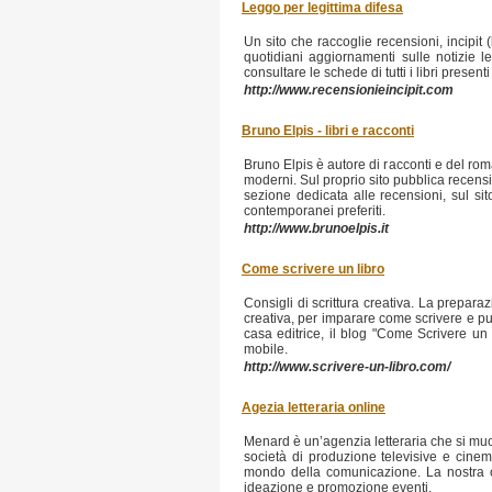
Leggo per legittima difesa
Un sito che raccoglie recensioni, incipit (l
quotidiani aggiornamenti sulle notizie le
consultare le schede di tutti i libri presen
http://www.recensionieincipit.com
Bruno Elpis - libri e racconti
Bruno Elpis è autore di racconti e del roman
moderni. Sul proprio sito pubblica recensioni
sezione dedicata alle recensioni, sul sit
contemporanei preferiti.
http://www.brunoelpis.it
Come scrivere un libro
Consigli di scrittura creativa. La prepara
creativa, per imparare come scrivere e pub
casa editrice, il blog "Come Scrivere un
mobile.
http://www.scrivere-un-libro.com/
Agezia letteraria online
Menard è un’agenzia letteraria che si muov
società di produzione televisive e cine
mondo della comunicazione. La nostra offe
ideazione e promozione eventi.