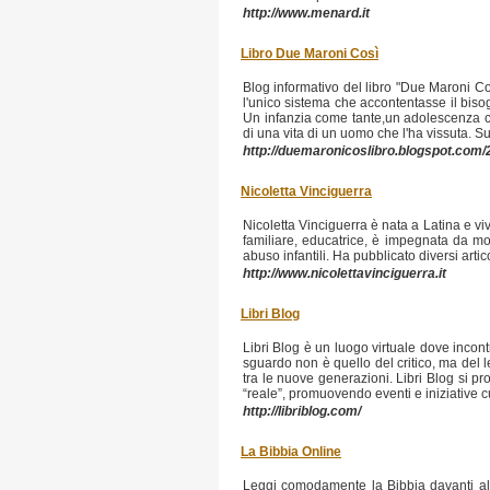
http://www.menard.it
Libro Due Maroni Così
Blog informativo del libro "Due Maroni Co
l'unico sistema che accontentasse il biso
Un infanzia come tante,un adolescenza con
di una vita di un uomo che l'ha vissuta. Su
http://duemaronicoslibro.blogspot.com/
Nicoletta Vinciguerra
Nicoletta Vinciguerra è nata a Latina e vi
familiare, educatrice, è impegnata da molt
abuso infantili. Ha pubblicato diversi artic
http://www.nicolettavinciguerra.it
Libri Blog
Libri Blog è un luogo virtuale dove incont
sguardo non è quello del critico, ma del le
tra le nuove generazioni. Libri Blog si p
“reale”, promuovendo eventi e iniziative cu
http://libriblog.com/
La Bibbia Online
Leggi comodamente la Bibbia davanti al tu