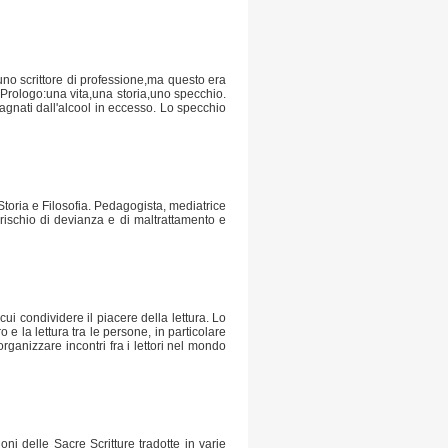
uno scrittore di professione,ma questo era
 Prologo:una vita,una storia,uno specchio.
agnati dall'alcool in eccesso. Lo specchio
Storia e Filosofia. Pedagogista, mediatrice
a rischio di devianza e di maltrattamento e
ui condividere il piacere della lettura. Lo
 e la lettura tra le persone, in particolare
ganizzare incontri fra i lettori nel mondo
ni delle Sacre Scritture tradotte in varie