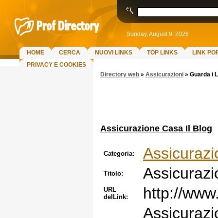
Sunday, August 9, 2026
HOME
CERCA
NUOVI LINKS
TOP LINKS
LINK PO
PRIVACY E COOKIES
Directory web
»
Assicurazioni
»
Guarda i L
Assicurazione Casa Il Blog
Assicurazi
Categoria:
Assicurazi
Titolo:
http://www
URL
delLink:
Assicurazi