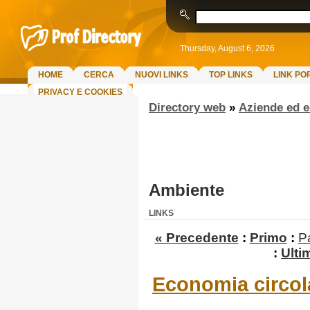
Thursday, August 6, 2026
HOME
CERCA
NUOVI LINKS
TOP LINKS
LINK PO
PRIVACY E COOKIES
Directory web
»
Aziende ed 
Ambiente
LINKS
« Precedente
:
Primo
:
P
:
Ulti
Economia circol