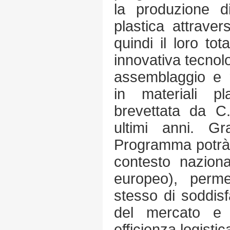
la produzione di
plastica attraver
quindi il loro tot
innovativa tecnolo
assemblaggio e r
in materiali pl
brevettata da C.
ultimi anni. Gra
Programma potrà e
contesto nazion
europeo), perm
stesso di soddis
del mercato e 
efficienza logisti