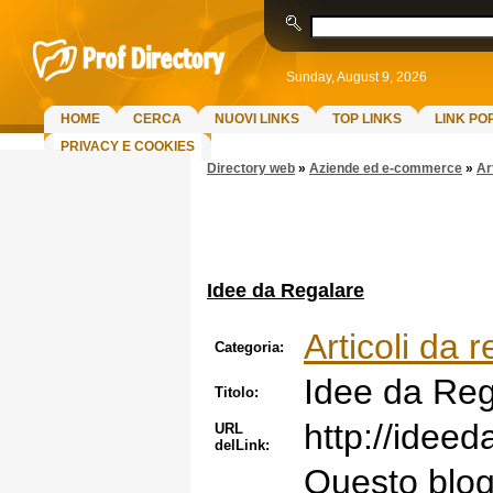
Sunday, August 9, 2026
HOME
CERCA
NUOVI LINKS
TOP LINKS
LINK PO
PRIVACY E COOKIES
Directory web
»
Aziende ed e-commerce
»
Ar
Idee da Regalare
Articoli da 
Categoria:
Idee da Reg
Titolo:
http://idee
URL
delLink:
Questo blog 