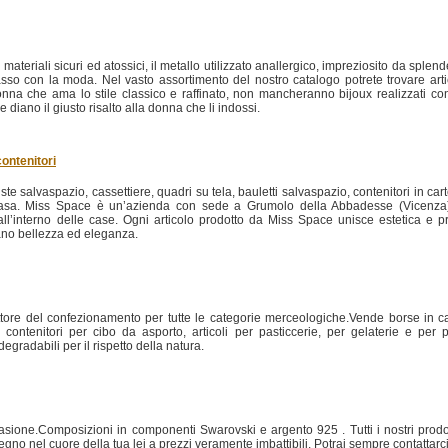
 materiali sicuri ed atossici, il metallo utilizzato anallergico, impreziosito da splende
o con la moda. Nel vasto assortimento del nostro catalogo potrete trovare articoli
onna che ama lo stile classico e raffinato, non mancheranno bijoux realizzati con
 diano il giusto risalto alla donna che li indossi.
contenitori
te salvaspazio, cassettiere, quadri su tela, bauletti salvaspazio, contenitori in cart
a casa. Miss Space è un’azienda con sede a Grumolo della Abbadesse (Vicenza),
 all’interno delle case. Ogni articolo prodotto da Miss Space unisce estetica e pr
urano bellezza ed eleganza.
ttore del confezionamento per tutte le categorie merceologiche.Vende borse in car
contenitori per cibo da asporto, articoli per pasticcerie, per gelaterie e per piz
egradabili per il rispetto della natura.
casione.Composizioni in componenti Swarovski e argento 925 . Tutti i nostri prodott
 segno nel cuore della tua lei a prezzi veramente imbattibili. Potrai sempre contattarci