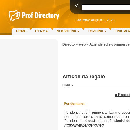
Saturday, August 8, 2026
HOME
CERCA
NUOVI LINKS
TOP LINKS
LINK PO
Directory web
»
Aziende ed e-commerce
Articoli da regalo
LINKS
« Prece
Pendenti.net
Pendenti.net è il primo sito Italiano spe
pendenti in oro classici come i pendent
Pendenti.net è gestito da professionisti del
http://www.pendenti.net/