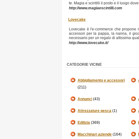
te. Magia e scintilli il posto e il luogo dove
http://www.magiaescintilli.com
Lovecake
Lovecake è l'e-commerce che propone reg
accessori per la pappa, la nanna, il gioco
necessario per un regalo di altissima qualit
http://www.lovecake.it/
CATEGORIE VICINE
Abbigliamento e accessori
(211)
Annunci
(43)
Attrezzature pesca
(1)
Edilizia
(369)
Macchinari aziende
(164)