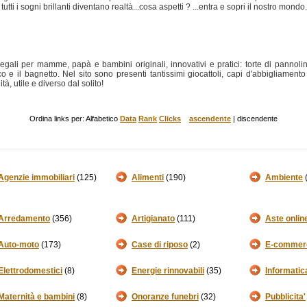
 tutti i sogni brillanti diventano realtà...cosa aspetti ? ...entra e sopri il nostro mondo.
ali per mamme, papà e bambini originali, innovativi e pratici: torte di pannolin
 e il bagnetto. Nel sito sono presenti tantissimi giocattoli, capi d'abbigliamento 
à, utile e diverso dal solito!
Ordina links per: Alfabetico
Data
Rank
Clicks
ascendente
| discendente
Agenzie immobiliari
(125)
Alimenti
(190)
Ambiente
Arredamento
(356)
Artigianato
(111)
Aste onlin
Auto-moto
(173)
Case di riposo
(2)
E-commer
Elettrodomestici
(8)
Energie rinnovabili
(35)
Informatic
Maternità e bambini
(8)
Onoranze funebri
(32)
Pubblicita'