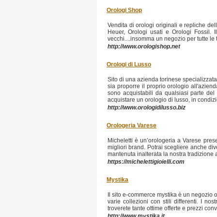
Orologi Shop
Vendita di orologi originali e repliche de
Heuer, Orologi usati e Orologi Fossil.
vecchi....insomma un negozio per tutte le ta
http://www.orologishop.net
Orologi di Lusso
Sito di una azienda torinese specializzata 
sia proporre il proprio orologio all'azie
sono acquistabili da qualsiasi parte del 
acquistare un orologio di lusso, in condiz
http://www.orologidilusso.biz
Orologeria Varese
Micheletti è un’orologeria a Varese prese
migliori brand. Potrai scegliere anche di
mantenuta inalterata la nostra tradizione 
https://michelettigioielli.com
Mystika
Il sito e-commerce mystika è un negozio onli
varie collezioni con stili differenti. I 
troverete tante ottime offerte e prezzi conv
http://www.mystika.it