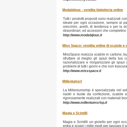
Modabijoux - vendita bigiotteria online
Tutti i prodotti proposti sono realizzati con
ideale per ogni occasione, sempre al pass
orecchini, anelli, di tendenza o per la d
straordinari, ed accessori che completino e
http://www.modabijoux.it
Miss Space: vendita online di scatole e 
MissSpace realizza scatole in cartone, bus
sfruttare al meglio gli spazi della tu
razionalizzare e riorganizzare gli spazi
problemi di tutti i giorni e che non trasc
http://www.missspace.it
Milleniumsrl
La Milleniumsrlsp è specializzata nel se
nastri e buste da confezione, scatole e 
rigorosamente realizzati con materiali biod
http://www.milleniumsrlsp.it
Magia e Scintilli
Magia e Scintilli un gioiello per ogni oc
entra e scopri i mille modi per lasciare il