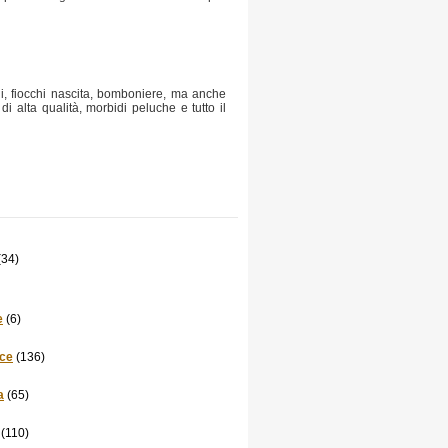
i, fiocchi nascita, bomboniere, ma anche
di alta qualità, morbidi peluche e tutto il
(34)
e
(6)
ce
(136)
a
(65)
(110)