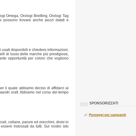
ologi Omega, Orologi Breitling, Orologi Tag
si possono trovare anche pezzi datati e
i usati disponibili e chiedere informazioni,
lli di lusso delle marche più prestigiose,
ssante opportunità per coloro che vogliono
er il quale abbiamo deciso di affidarci ai
maestri orafi. Abbiamo nel corso del tempo
SPONSORIZZATI
Ponteggi per campanili
iali, collane, parure ed orecchini, divisi in
essere indossati da tutti. Sul nostro sito