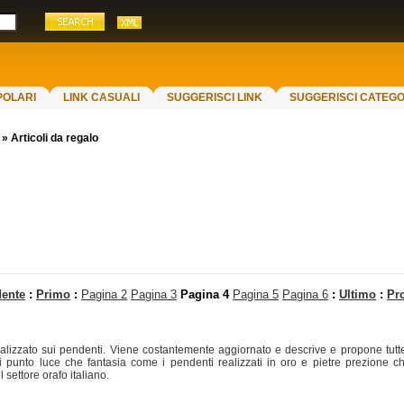
POLARI
LINK CASUALI
SUGGERISCI LINK
SUGGERISCI CATEGO
»
Articoli da regalo
dente
:
Primo
:
Pagina 2
Pagina 3
Pagina 4
Pagina 5
Pagina 6
:
Ultimo
:
Pr
cializzato sui pendenti. Viene costantemente aggiornato e descrive e propone tutte
i punto luce che fantasia come i pendenti realizzati in oro e pietre prezione ch
 settore orafo italiano.