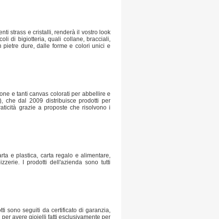
nti strass e cristalli, renderà il vostro look
 di bigiotteria, quali collane, bracciali,
 pietre dure, dalle forme e colori unici e
one e tanti canvas colorati per abbellire e
 che dal 2009 distribuisce prodotti per
aticità grazie a proposte che risolvono i
ta e plastica, carta regalo e alimentare,
zerie. I prodotti dell'azienda sono tutti
i sono seguiti da certificato di garanzia,
 per avere gioielli fatti esclusivamente per