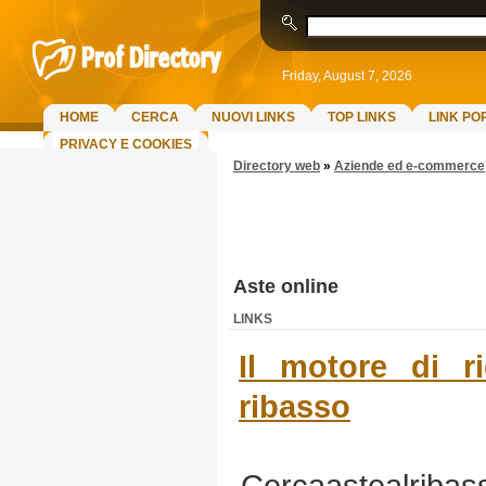
Friday, August 7, 2026
HOME
CERCA
NUOVI LINKS
TOP LINKS
LINK PO
PRIVACY E COOKIES
Directory web
»
Aziende ed e-commerce
Aste online
LINKS
Il motore di r
ribasso