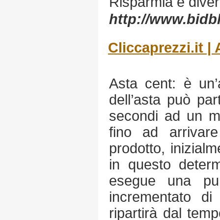
Risparmia e diver
http://www.bid
Cliccaprezzi.it | 
Asta cent: è un’a
dell’asta può pa
secondi ad un m
fino ad arrivar
prodotto, inizial
in questo deter
esegue una pun
incrementato di
ripartirà dal temp