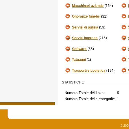
Macchinari aziende
(164)
Onoranze funebri
(32)
Servizi di pulizia
(59)
Servizi imprese
(216)
Software
(65)
Tatuaggi
(1)
Trasporti e Logistica
(194)
STATISTICHE
Numero Totale dei links:
6
Numero Totale delle categorie:
1
© 200