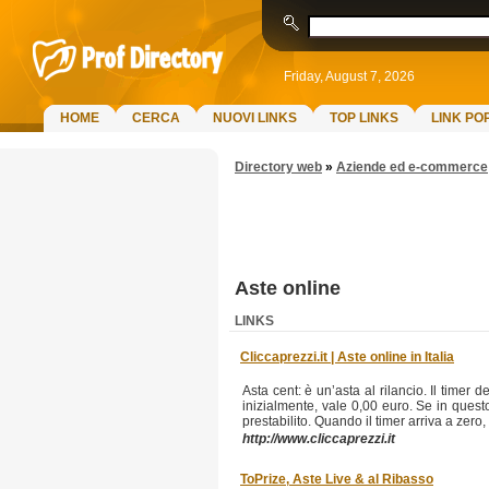
Friday, August 7, 2026
HOME
CERCA
NUOVI LINKS
TOP LINKS
LINK PO
Directory web
»
Aziende ed e-commerce
Aste online
LINKS
Cliccaprezzi.it | Aste online in Italia
Asta cent: è un’asta al rilancio. Il timer
inizialmente, vale 0,00 euro. Se in quest
prestabilito. Quando il timer arriva a zero, 
http://www.cliccaprezzi.it
ToPrize, Aste Live & al Ribasso