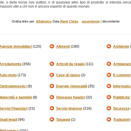
uite, o delle borse luis vuitton, o di qualsiasi altro tipo di prodotto si intenda cerca
nformazioni utili a chi non è ancora esperto di questo mondo
Ordina links per:
Alfabetico
Data
Rank
Clicks
ascendente
| discendente
Agenzie immobiliari
(125)
Alimenti
(190)
Ambiente
Arredamento
(356)
Articoli da regalo
(111)
Artigianat
Auto-moto
(173)
Case di riposo
(2)
E-commer
Elettrodomestici
(8)
Energie rinnovabili
(35)
Informatic
Maternità e bambini
(8)
Onoranze funebri
(32)
Pubblicita'
Servizi Finanziari
(23)
Servizi imprese
(216)
Sicurezza
Studi legali
(94)
Tatuaggi
(1)
Traduzioni
Webagency
(231)