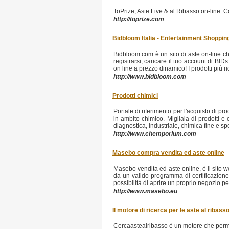
ToPrize, Aste Live & al Ribasso on-line. Co
http://toprize.com
Bidbloom Italia - Entertainment Shopping
Bidbloom.com è un sito di aste on-line che
registrarsi, caricare il tuo account di BID
on line a prezzo dinamico! I prodotti più ri
http://www.bidbloom.com
Prodotti chimici
Portale di riferimento per l'acquisto di pr
in ambito chimico. Migliaia di prodotti e 
diagnostica, industriale, chimica fine e sp
http://www.chemporium.com
Masebo compra vendita ed aste online
Masebo vendita ed aste online, è il sito w
da un valido programma di certificazione u
possibilità di aprire un proprio negozio p
http://www.masebo.eu
Il motore di ricerca per le aste al ribass
Cercaastealribasso è un motore che permett