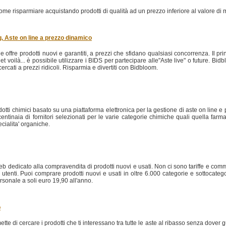
me risparmiare acquistando prodotti di qualità ad un prezzo inferiore al valore di me
, Aste on line a prezzo dinamico
 offre prodotti nuovi e garantiti, a prezzi che sfidano qualsiasi concorrenza. Il pr
s et voilà... è possibile utilizzare i BIDS per partecipare alle"Aste live" o future. Bi
cercati a prezzi ridicoli. Risparmia e divertiti con Bidbloom.
odotti chimici basato su una piattaforma elettronica per la gestione di aste on line e
centinaia di fornitori selezionati per le varie categorie chimiche quali quella farma
ecialita' organiche.
eb dedicato alla compravendita di prodotti nuovi e usati. Non ci sono tariffe e comm
tenti. Puoi comprare prodotti nuovi e usati in oltre 6.000 categorie e sottocategori
ersonale a soli euro 19,90 all'anno.
o
e di cercare i prodotti che ti interessano tra tutte le aste al ribasso senza dover gu