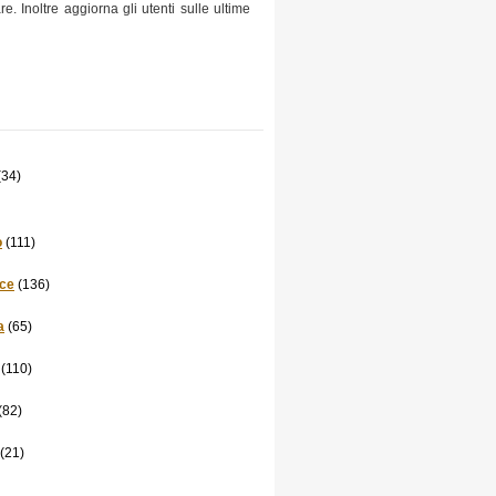
re. Inoltre aggiorna gli utenti sulle ultime
(34)
o
(111)
ce
(136)
a
(65)
(110)
(82)
(21)