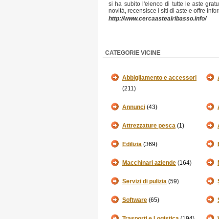
si ha subito l'elenco di tutte le aste grat
novità, recensisce i siti di aste e offre i
http://www.cercaastealribasso.info/
CATEGORIE VICINE
Abbigliamento e accessori
(211)
Annunci
(43)
Attrezzature pesca
(1)
Edilizia
(369)
Macchinari aziende
(164)
Servizi di pulizia
(59)
Software
(65)
Trasporti e Logistica
(194)