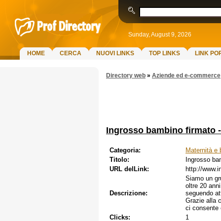
Sunday, August 9, 2026
HOME
CERCA
NUOVI LINKS
TOP LINKS
LINK PO
Directory web
»
Aziende ed e-commerce
Ingrosso bambino firmato 
Categoria:
Maternità e 
Titolo:
Ingrosso ba
URL delLink:
http://www.
Siamo un gru
oltre 20 anni
Descrizione:
seguendo att
Grazie alla 
ci consente 
Clicks:
1