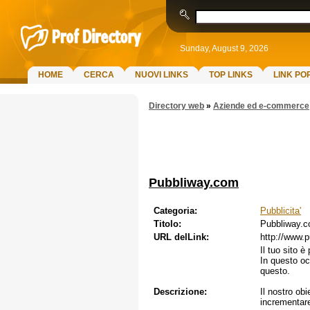
Sunday, August 9, 2026
HOME
CERCA
NUOVI LINKS
TOP LINKS
LINK PO
Directory web
»
Aziende ed e-commerce
Pubbliway.com
Categoria:
Pubblicita'
Titolo:
Pubbliway.
URL delLink:
http://www.
Il tuo sito è
In questo oc
questo.
Descrizione:
Il nostro obi
incrementare 