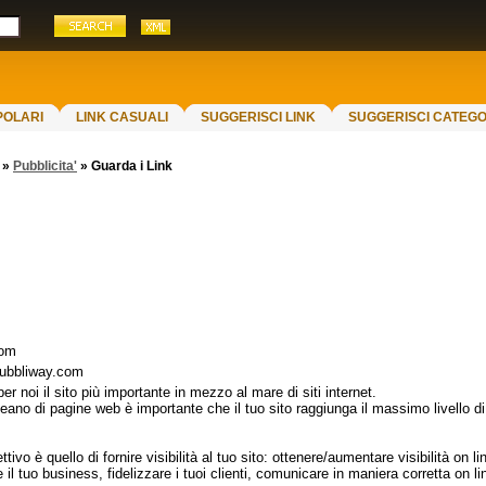
POLARI
LINK CASUALI
SUGGERISCI LINK
SUGGERISCI CATEGO
»
Pubblicita'
»
Guarda i Link
com
pubbliway.com
 per noi il sito più importante in mezzo al mare di siti internet.
eano di pagine web è importante che il tuo sito raggiunga il massimo livello d
ettivo è quello di fornire visibilità al tuo sito: ottenere/aumentare visibilità on li
il tuo business, fidelizzare i tuoi clienti, comunicare in maniera corretta on li