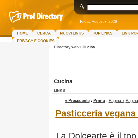
Friday, August 7, 2026
HOME
CERCA
NUOVI LINKS
TOP LINKS
LINK PO
PRIVACY E COOKIES
Directory web
»
Cucina
Cucina
LINKS
« Precedente
:
Primo
:
Pagina 7
Pagina
Pasticceria vegana 
La Dolcearte è il top