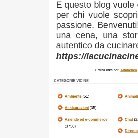
E questo blog vuole 
per chi vuole scopri
passione. Benvenuti!
una cena, una stor
autentico da cucinare
https://lacucinaci
Ordina links per:
Alfabetico
CATEGORIE VICINE
Ambiente
(51)
Animali
Assicurazioni
(35)
Aziende ed e-commerce
Chat
(2
(3750)
Directo