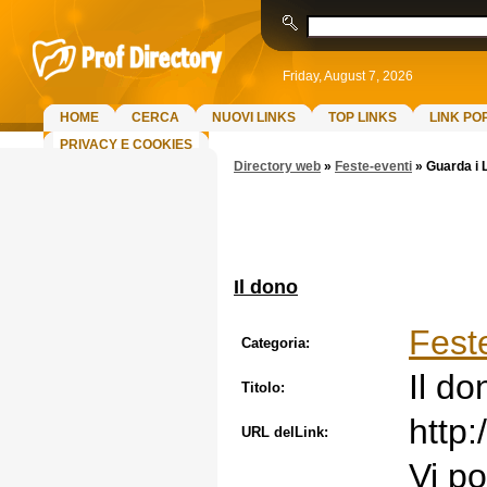
Friday, August 7, 2026
HOME
CERCA
NUOVI LINKS
TOP LINKS
LINK PO
PRIVACY E COOKIES
Directory web
»
Feste-eventi
»
Guarda i 
Il dono
Fest
Categoria:
Il do
Titolo:
http:
URL delLink:
Vi p