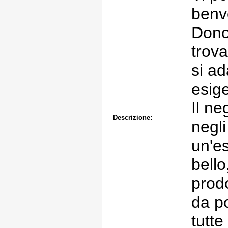
benve
Dono
trova
si ad
esig
Il ne
Descrizione:
negli
un'es
bello
prodo
da p
tutte