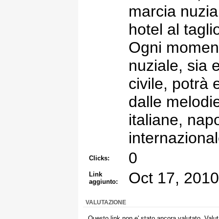
marcia nuzial
hotel al taglio
Ogni momento
nuziale, sia e
civile, potrà
dalle melodie
italiane, nap
internazional
0
Clicks:
Oct 17, 2010
Link
aggiunto:
VALUTAZIONE
Questo link non e' stato ancora valutato. Valut