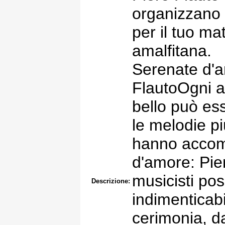
organizzano 
per il tuo ma
amalfitana.
Serenate d'a
FlautoOgni at
bello può e
le melodie pi
hanno accomp
d'amore: Pier
musicisti po
Descrizione:
indimenticabi
cerimonia, da