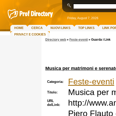
Friday, August 7, 2026
HOME
CERCA
NUOVI LINKS
TOP LINKS
LINK PO
PRIVACY E COOKIES
Directory web
»
Feste-eventi
»
Guarda i Link
Musica per matrimoni e serenat
Feste-eventi
Categoria:
Musica per m
Titolo:
http://www.a
URL
delLink:
Piero Flauto 