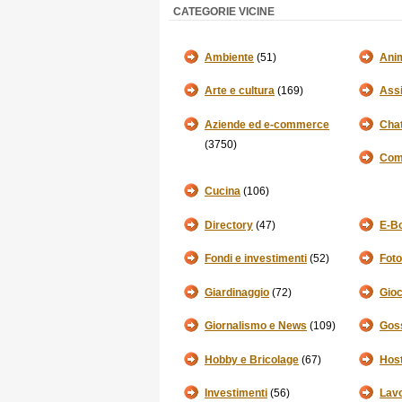
CATEGORIE VICINE
Ambiente
(51)
Anim
Arte e cultura
(169)
Assi
Aziende ed e-commerce
Cha
(3750)
Comp
Cucina
(106)
Directory
(47)
E-B
Fondi e investimenti
(52)
Foto
Giardinaggio
(72)
Gioc
Giornalismo e News
(109)
Gos
Hobby e Bricolage
(67)
Host
Investimenti
(56)
Lav