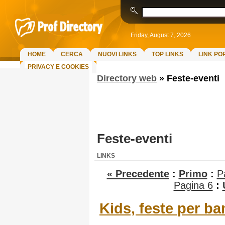
Friday, August 7, 2026
HOME
CERCA
NUOVI LINKS
TOP LINKS
LINK PO
PRIVACY E COOKIES
Directory web
»
Feste-eventi
Feste-eventi
LINKS
« Precedente
:
Primo
:
P
Pagina 6
:
Kids, feste per b