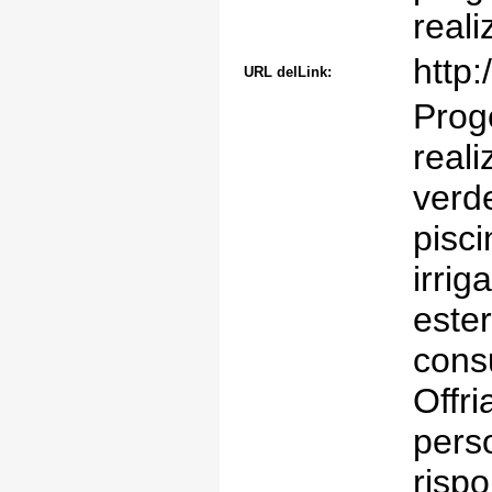
reali
http:
URL delLink:
Prog
reali
verde
pisci
irrig
ester
cons
Offri
pers
risp