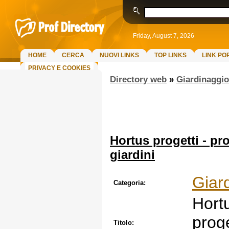
Friday, August 7, 2026
HOME
CERCA
NUOVI LINKS
TOP LINKS
LINK PO
PRIVACY E COOKIES
Directory web
»
Giardinaggio
Hortus progetti - pr
giardini
Giar
Categoria:
Hortu
prog
Titolo: