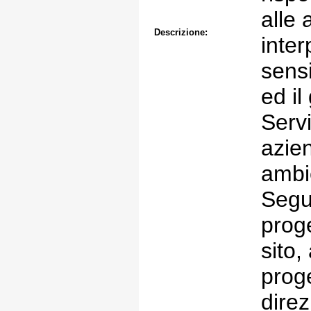
alle 
Descrizione:
inte
sensi
ed il
Servi
azie
ambi
Segu
proge
sito,
prog
direz