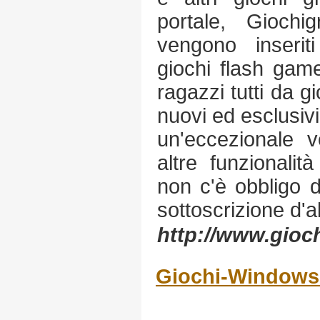
portale, Giochig
vengono inserit
giochi flash gam
ragazzi tutti da g
nuovi ed esclusivi.
un'eccezionale 
altre funzionalit
non c'è obbligo d
sottoscrizione d
http://www.gioch
Giochi-Windows.