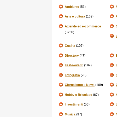
Ambiente
(51)
Arte e cultura
(169)
Aziende ed e-commerce
(3750)
Cucina
(106)
Directory
(47)
Feste-eventi
(199)
Fotografia
(70)
Giornalismo e News
(109)
Hobby e Bricolage
(67)
Investimenti
(56)
Musica
(97)