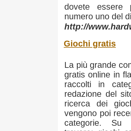
dovete essere 
numero uno del di
http://www.hard
Giochi gratis
La più grande com
gratis online in fl
raccolti in cate
redazione del sit
ricerca dei gioc
vengono poi recens
categorie. Su g