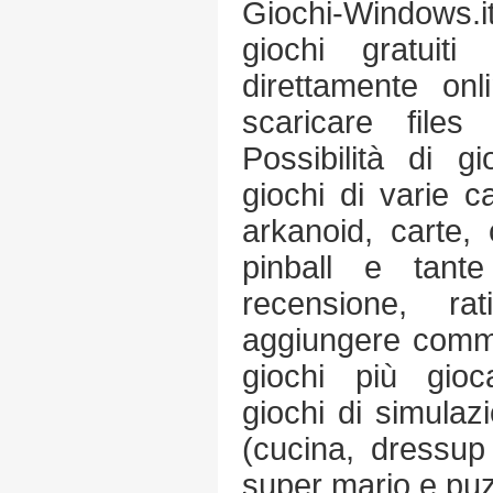
Giochi-Windows.
giochi gratuit
direttamente on
scaricare files
Possibilità di g
giochi di varie c
arkanoid, carte, 
pinball e tante
recensione, ra
aggiungere commen
giochi più gioca
giochi di simulaz
(cucina, dressup 
super mario e puz