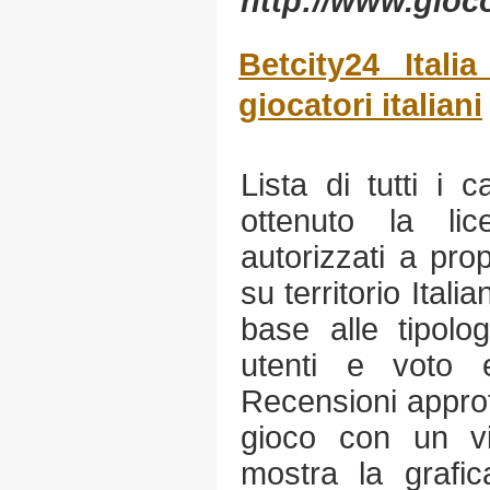
http://www.gioc
Betcity24 Itali
giocatori italiani
Lista di tutti i
ottenuto la l
autorizzati a pro
su territorio Itali
base alle tipolo
utenti e voto ed
Recensioni approfo
gioco con un v
mostra la grafic