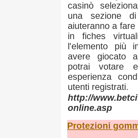
casinò selezion
una sezione di 
aiuteranno a far
in fiches virtua
l'elemento più 
avere giocato a
potrai votare
esperienza condi
utenti registrati.
http://www.betci
online.asp
Protezioni gom