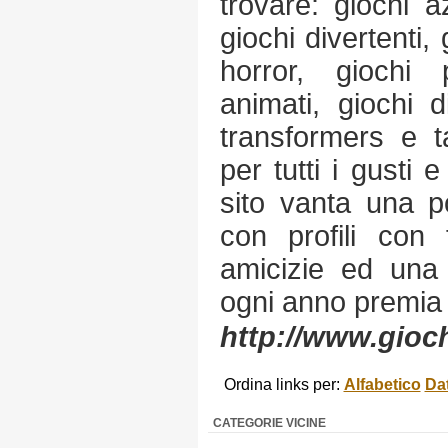
trovare: giochi a
giochi divertenti,
horror, giochi 
animati, giochi d
transformers e ta
per tutti i gusti e
sito vanta una p
con profili con 
amicizie ed una 
ogni anno premia g
http://www.gioch
Ordina links per:
Alfabetico
Da
CATEGORIE VICINE