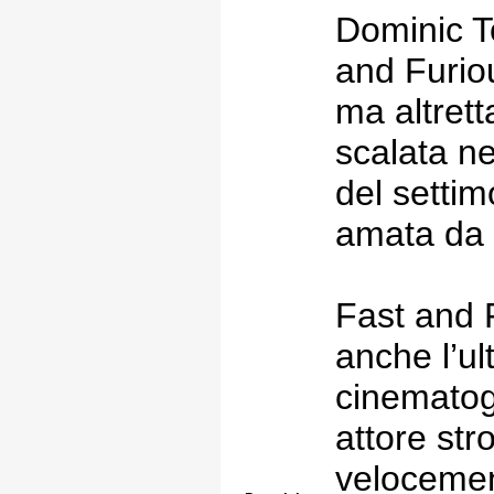
Dominic To
and Furio
ma altrett
scalata ne
del settim
amata da tu
Fast and 
anche l’ul
cinematog
attore str
velocemen