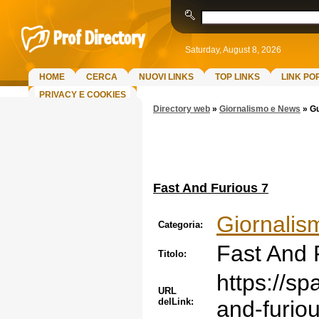
Saturday, August 8, 2026
HOME
CERCA
NUOVI LINKS
TOP LINKS
LINK PO
PRIVACY E COOKIES
Directory web
»
Giornalismo e News
»
Gu
Fast And Furious 7
Giornalis
Categoria:
Fast And 
Titolo:
https://sp
URL
delLink:
and-furiou