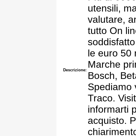
utensili, m
valutare, a
tutto On li
soddisfatt
le euro 50 
Marche prim
Descrizione:
Bosch, Bet
Spediamo v
Traco. Visi
informarti 
acquisto. P
chiarimento