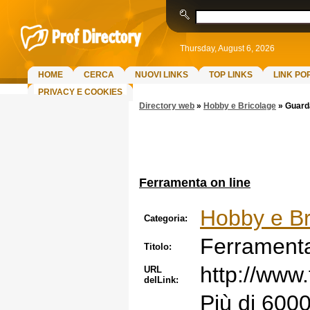
Thursday, August 6, 2026
HOME
CERCA
NUOVI LINKS
TOP LINKS
LINK PO
PRIVACY E COOKIES
Directory web
»
Hobby e Bricolage
»
Guarda
Ferramenta on line
Hobby e Br
Categoria:
Ferramenta
Titolo:
http://www.
URL
delLink:
Più di 6000