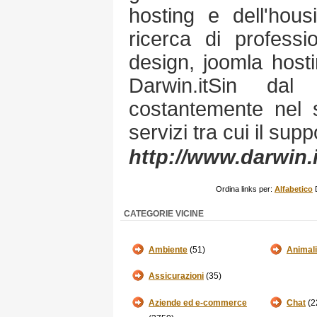
hosting e dell'hous
ricerca di professi
design, joomla hosti
Darwin.itSin dal
costantemente nel s
servizi tra cui il sup
http://www.darwin.i
Ordina links per:
Alfabetico
CATEGORIE VICINE
Ambiente
(51)
Animali
Assicurazioni
(35)
Aziende ed e-commerce
Chat
(2