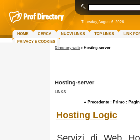
Thursday, August 6, 2026
HOME
CERCA
NUOVI LINKS
TOP LINKS
LINK PO
PRIVACY E COOKIES
Directory web
»
Hosting-server
Hosting-server
LINKS
« Precedente : Primo :
Pagin
Hosting Logic
Servizi di Web Host