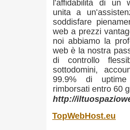
l'affidabilità di u
unita a un'assisten
soddisfare pienamen
web a prezzi vantaggi
noi abbiamo la profe
web è la nostra pas
di controllo fless
sottodomini, accoun
99.9% di uptime g
rimborsati entro 60 g
http://iltuospaziowe
TopWebHost.eu