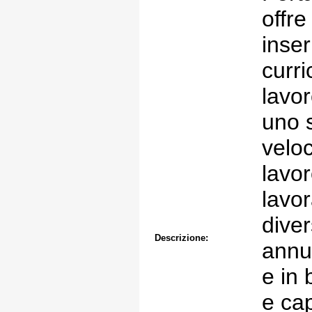
offre
inser
curri
lavor
uno 
veloc
lavor
lavor
diver
Descrizione:
annu
e in 
e cap