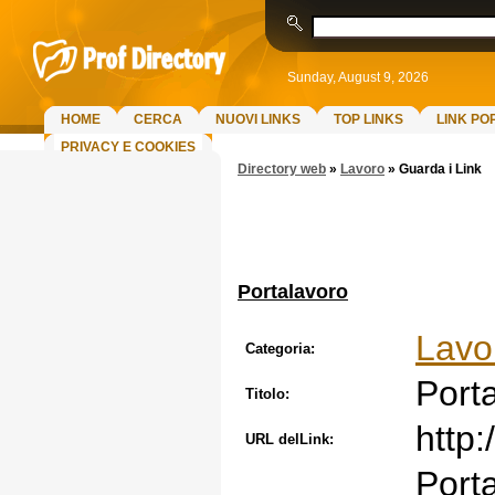
Sunday, August 9, 2026
HOME
CERCA
NUOVI LINKS
TOP LINKS
LINK PO
PRIVACY E COOKIES
Directory web
»
Lavoro
»
Guarda i Link
Portalavoro
Lavo
Categoria:
Port
Titolo:
http:
URL delLink:
Porta