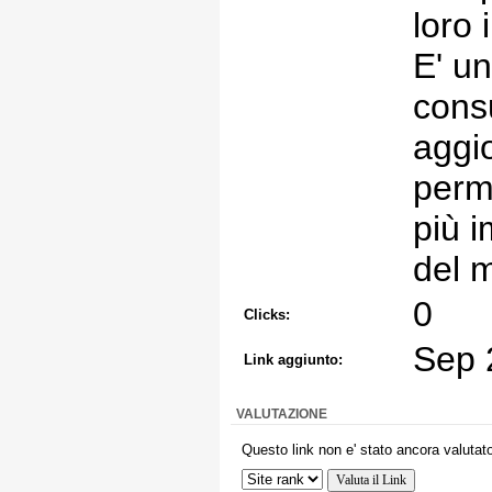
loro 
E' un
consu
aggi
perm
più i
del 
0
Clicks:
Sep 
Link aggiunto:
VALUTAZIONE
Questo link non e' stato ancora valutato