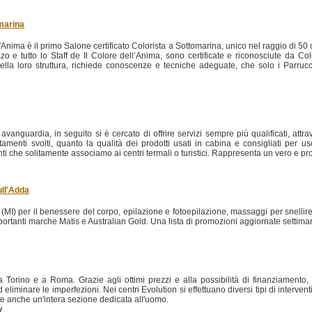
omarina
'Anima è il primo Salone certificato Colorista a Sottomarina, unico nel raggio di 5
 e tutto lo Staff de Il Colore dell’Anima, sono certificate e riconosciute da Colori
o della loro struttura, richiede conoscenze e tecniche adeguate, che solo i Parruc
anguardia, in seguito si è cercato di offrire servizi sempre più qualificati, attr
ttamenti svolti, quanto la qualità dei prodotti usati in cabina e consigliati per 
menti che solitamente associamo ai centri termali o turistici. Rappresenta un vero e p
ull'Adda
(MI) per il benessere del corpo, epilazione e fotoepilazione, massaggi per snellire,
mportanti marche Matis e Australian Gold. Una lista di promozioni aggiornate settim
 a Torino e a Roma. Grazie agli ottimi prezzi e alla possibilità di finanziamento, 
d eliminare le imperfezioni. Nei centri Evolution si effettuano diversi tipi di intervent
ente anche un'intera sezione dedicata all'uomo.
/