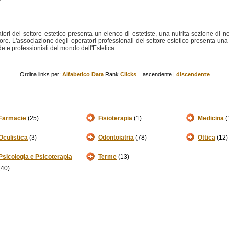
tori del settore estetico presenta un elenco di estetiste, una nutrita sezione di 
tore. L'associazione degli operatori professionali del settore estetico presenta una d
de e professionisti del mondo dell'Estetica.
Ordina links per:
Alfabetico
Data
Rank
Clicks
ascendente |
discendente
Farmacie
(25)
Fisioterapia
(1)
Medicina
(
Oculistica
(3)
Odontoiatria
(78)
Ottica
(12)
Psicologia e Psicoterapia
Terme
(13)
(40)