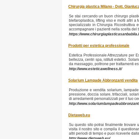
Chirurgia plastica Milano - Dott. Gianlu
Se stai cercando un buon chirurgo plastico
blefaroplastica, lifting viso e molti altri
specializzato in Chirurgia Ricostruttiva
accompagnare i pazienti nella scelta del t
https://www.chirurgiaplasticasanbabila.i
Prodotti per estetica professionale
Estetica Professionale Attrezzature per Est
bellezza, centri spa, istituti estetici. 
da massaggio, poltrone per trattamenti est
http://www.esteticawellness.it/
Solarium Lampade Abbronzanti vendita
Produzione e vendita solarium, lampade 
pressione, doccia solare, trifacciali, sol
di arredamenti personalizzati per il tuo c
http://www.solariumlampadeabbronzanti.
Dietaweb.eu
Su questo sito potrai finalmente trovare 
visita il nostro sito e compila il questiona
altri periodi di tempo e puoi riceverle dall
http://www.dietaweb.eu/