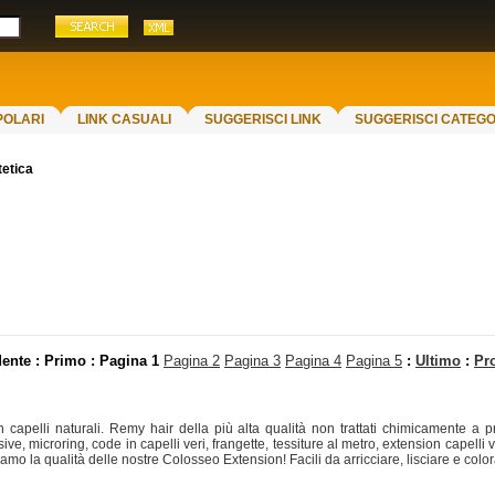
POLARI
LINK CASUALI
SUGGERISCI LINK
SUGGERISCI CATEGO
tetica
ente : Primo :
Pagina 1
Pagina 2
Pagina 3
Pagina 4
Pagina 5
:
Ultimo
:
Pr
apelli naturali. Remy hair della più alta qualità non trattati chimicamente a prez
ive, microring, code in capelli veri, frangette, tessiture al metro, extension capelli v
o la qualità delle nostre Colosseo Extension! Facili da arricciare, lisciare e colorare