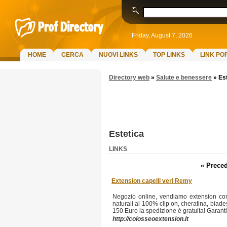
Friday, August 7, 2026
HOME
CERCA
NUOVI LINKS
TOP LINKS
LINK PO
Directory web
»
Salute e benessere
»
Es
Estetica
LINKS
« Preced
Extension capelli veri Remy
Negozio online, vendiamo extension con c
naturali al 100% clip on, cheratina, biades
150 Euro la spedizione è gratuita! Garantiam
http://colosseoextension.it