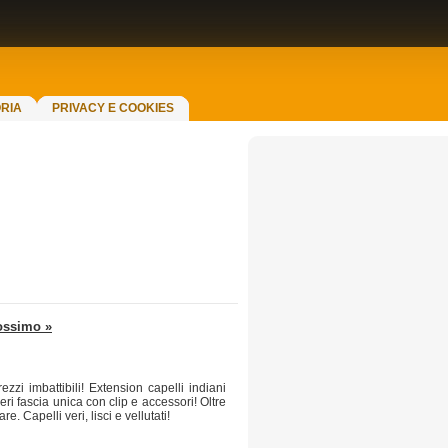
RIA
PRIVACY E COOKIES
ossimo »
zi imbattibili! Extension capelli indiani
eri fascia unica con clip e accessori! Oltre
. Capelli veri, lisci e vellutati!