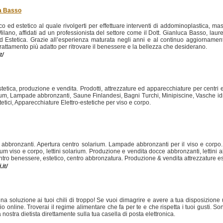
ca Basso
 ed estetico al quale rivolgerti per effettuare interventi di addominoplastica, masto
 a Milano, affidati ad un professionista del settore come il Dott. Gianluca Basso, lau
 ed Estetica. Grazie all’esperienza maturata negli anni e al continuo aggiornamen
rattamento più adatto per ritrovare il benessere e la bellezza che desiderano.
t/
etica, produzione e vendita. Prodotti, attrezzature ed apparecchiature per centri este
Solarium, Lampade abbronzanti, Saune Finlandesi, Bagni Turchi, Minipiscine, Vasche 
etici, Apparecchiature Elettro-estetiche per viso e corpo.
abbronzanti. Apertura centro solarium. Lampade abbronzanti per il viso e corpo.
arium viso e corpo, lettini solarium. Produzione e vendita docce abbronzanti, lettini
entro benessere, estetico, centro abbronzatura. Produzione & vendita attrezzature es
it/
una soluzione ai tuoi chili di troppo! Se vuoi dimagrire e avere a tua disposizione 
rio online. Troverai il regime alimentare che fa per te e che rispetta i tuoi gusti. Son
a nostra dietista direttamente sulla tua casella di posta elettronica.