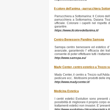
Il colore dell'anima - parrucchiera Sott
Parrucchiera a Sottomarina: Il Colore dell
parrucchiera a Sottomarina, Daiana Tiozzo
ufficiale. Colorare i capelli nel rispett
garantire.
https://www.ilcoloredellanima.it/
Centro Benessere Pandino Samspa
Samspa centro benessere ed estetico d' av
avanzate, garantendo l' efficacia dei tra
consente di poter effettuare tutti i tratta
http://www.samspa.eu/
Mady Center, centro estetico a Trezzo s
Mady Center, il centro a Trezzo sull'Adda 
pedicure ecc.. Moltissimi prodotti delle i
http://www.madycenter.it/
Medicina Estetica
I centri estetici Evolution sono presenti
possibilità di migliorare il proprio corpo e
trattamenti estetici non invasivi. E' pres
http://www.evolution-chirurgiaestetica.it