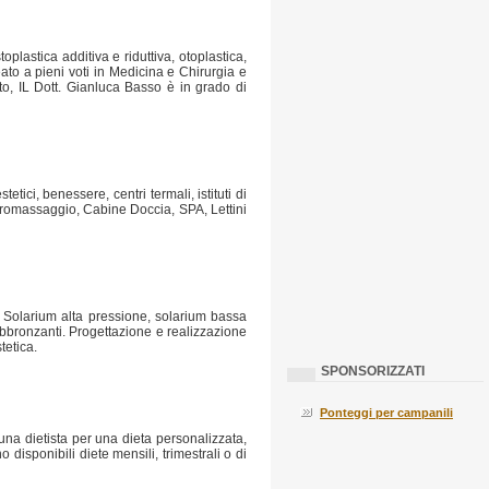
plastica additiva e riduttiva, otoplastica,
reato a pieni voti in Medicina e Chirurgia e
to, IL Dott. Gianluca Basso è in grado di
tici, benessere, centri termali, istituti di
idromassaggio, Cabine Doccia, SPA, Lettini
 Solarium alta pressione, solarium bassa
 abbronzanti. Progettazione e realizzazione
tetica.
SPONSORIZZATI
Ponteggi per campanili
una dietista per una dieta personalizzata,
o disponibili diete mensili, trimestrali o di