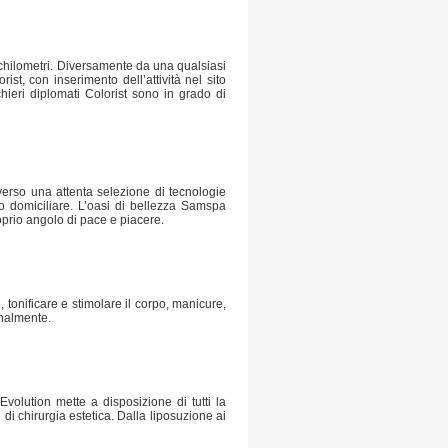
0 chilometri. Diversamente da una qualsiasi
st, con inserimento dell’attività nel sito
chieri diplomati Colorist sono in grado di
averso una attenta selezione di tecnologie
uso domiciliare. L’oasi di bellezza Samspa
roprio angolo di pace e piacere.
 tonificare e stimolare il corpo, manicure,
analmente.
Evolution mette a disposizione di tutti la
i di chirurgia estetica. Dalla liposuzione ai