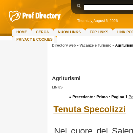
Thursday, August 6, 2026
HOME
CERCA
NUOVI LINKS
TOP LINKS
LINK PO
PRIVACY E COOKIES
Directory web
»
Vacanze e Turismo
»
Agriturism
Agriturismi
LINKS
« Precedente : Primo :
Pagina 1
Pa
Tenuta Specolizzi
Nel cuore del Salen