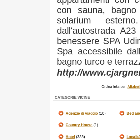
con sauna, bagno 
solarium esterno.
dall'autostrada A2
benessere SPA Udine
Spa accessibile dal
bagno turco e terraz
http://www.cjargnei
Ordina links per:
Alfabet
CATEGORIE VICINE
Agenzie di viaggio
(10)
Bed an
Country House
(1)
Hotel
(388)
Localit