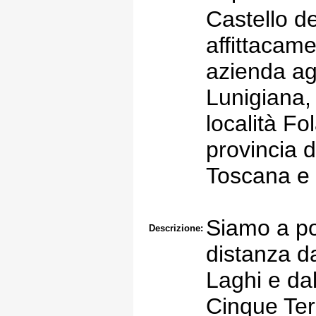
Castello d
affittacam
azienda agr
Lunigiana,
località Fo
provincia 
Toscana e 
Siamo a po
Descrizione:
distanza d
Laghi e da
Cinque Ter