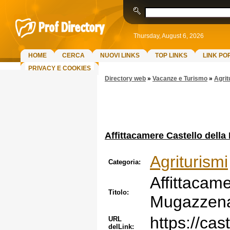
Thursday, August 6, 2026
HOME
CERCA
NUOVI LINKS
TOP LINKS
LINK PO
PRIVACY E COOKIES
Directory web
»
Vacanze e Turismo
»
Agrit
Affittacamere Castello dell
Agriturismi
Categoria:
Affittacame
Titolo:
Mugazzen
https://cas
URL
delLink: