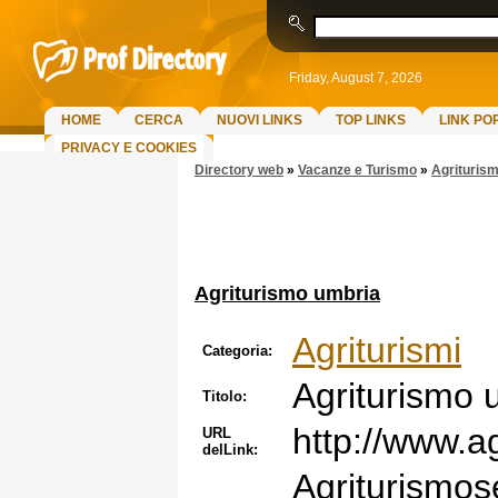
Friday, August 7, 2026
HOME
CERCA
NUOVI LINKS
TOP LINKS
LINK PO
PRIVACY E COOKIES
Directory web
»
Vacanze e Turismo
»
Agriturism
Agriturismo umbria
Agriturismi
Categoria:
Agriturismo 
Titolo:
http://www.a
URL
delLink:
Agriturismose