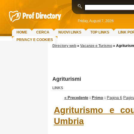
Friday, August 7, 2026
HOME
CERCA
NUOVI LINKS
TOP LINKS
LINK PO
PRIVACY E COOKIES
Directory web
»
Vacanze e Turismo
»
Agriturism
Agriturismi
LINKS
« Precedente
:
Primo
:
Pagina 6
Pagin
Agriturismo e co
Umbria