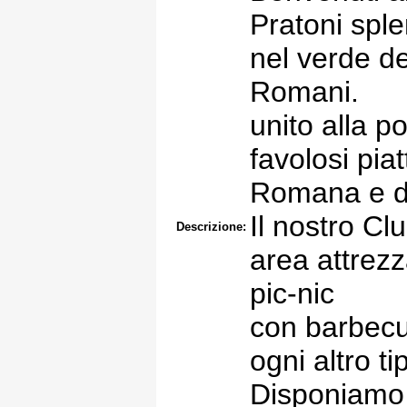
Pratoni sp
nel verde de
Romani.
unito alla po
favolosi piat
Romana e de
Il nostro Cl
Descrizione:
area attrez
pic-nic
con barbecue
ogni altro ti
Disponiamo i