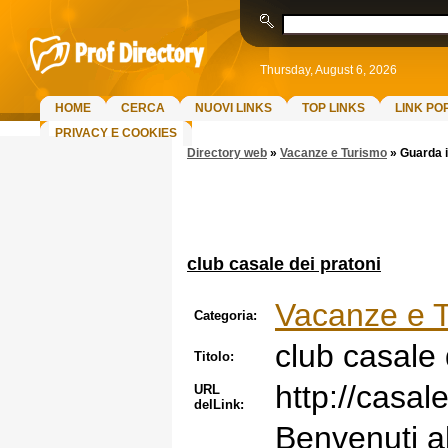
Thursday, August 6, 2026
HOME
CERCA
NUOVI LINKS
TOP LINKS
LINK PO
PRIVACY E COOKIES
Directory web
»
Vacanze e Turismo
»
Guarda i
club casale dei pratoni
Vacanze e 
Categoria:
club casale 
Titolo:
http://casal
URL
delLink:
Benvenuti a