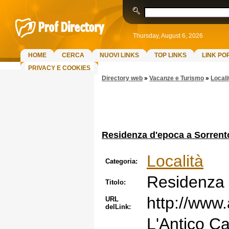
Thursday, August 6, 2026
HOME
CERCA
NUOVI LINKS
TOP LINKS
LINK PO
PRIVACY E COOKIES
Directory web
»
Vacanze e Turismo
»
Locali
Residenza d'epoca a Sorrent
Località
Categoria:
Residenza 
Titolo:
http://www
URL
delLink:
L'Antico Ca