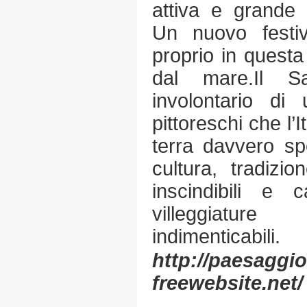
attiva e grande p
Un nuovo festiv
proprio in questa
dal mare.Il S
involontario di
pittoreschi che l’I
terra davvero sp
cultura, tradizi
inscindibili e c
villeggiatu
indimenticabili.
http://paesaggi
freewebsite.net/