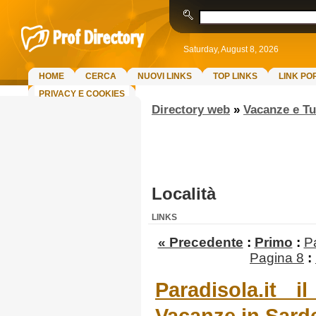
Saturday, August 8, 2026
HOME
CERCA
NUOVI LINKS
TOP LINKS
LINK PO
PRIVACY E COOKIES
Directory web
»
Vacanze e T
Località
LINKS
« Precedente
:
Primo
:
P
Pagina 8
:
Paradisola.it 