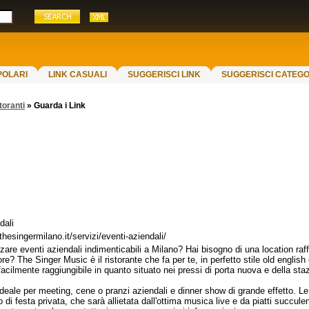
POLARI
LINK CASUALI
SUGGERISCI LINK
SUGGERISCI CATEGO
toranti
»
Guarda i Link
dali
thesingermilano.it/servizi/eventi-aziendali/
zare eventi aziendali indimenticabili a Milano? Hai bisogno di una location raff
e? The Singer Music è il ristorante che fa per te, in perfetto stile old english 
 facilmente raggiungibile in quanto situato nei pressi di porta nuova e della sta
ideale per meeting, cene o pranzi aziendali e dinner show di grande effetto. L
o di festa privata, che sarà allietata dall'ottima musica live e da piatti succulent