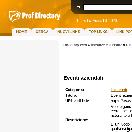
Thursday, August 6, 2026
HOME
CERCA
NUOVI LINKS
TOP LINKS
LINK PO
Directory web
»
Vacanze e Turismo
»
Ris
Eventi aziendali
Categoria:
Ristoranti
Titolo:
Eventi azien
URL delLink:
https://www.
Vuoi organiz
certo spessor
ristorante è
Descrizione:
E' un luogo 
qualsiasi tip