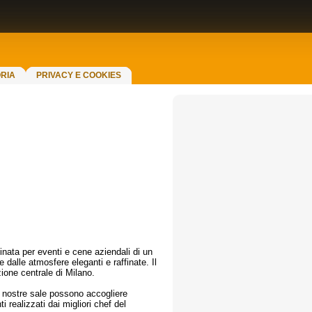
RIA
PRIVACY E COOKIES
inata per eventi e cene aziendali di un
e dalle atmosfere eleganti e raffinate. Il
zione centrale di Milano.
e nostre sale possono accogliere
i realizzati dai migliori chef del