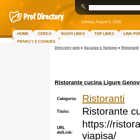
Sunday, August 9, 2026
HOME
CERCA
NUOVI LINKS
TOP LINKS
LINK PO
PRIVACY E COOKIES
Directory web
»
Vacanze e Turismo
»
Ristoranti
Ristorante cucina Ligure Genov
Ristoranti
Categoria:
Ristorante c
Titolo:
https://rist
URL
delLink:
viapisa/