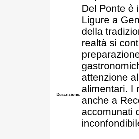
Del Ponte è i
Ligure a Gen
della tradizi
realtà si con
preparazione 
gastronomich
attenzione a
alimentari. I 
Descrizione:
anche a Recc
accomunati d
inconfondibil