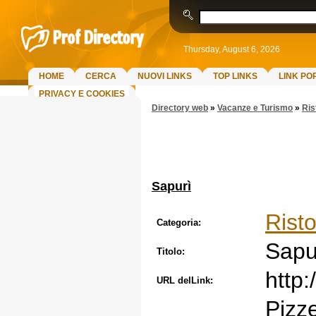
Thursday, August 6, 2026
HOME
CERCA
NUOVI LINKS
TOP LINKS
LINK PO
PRIVACY E COOKIES
Directory web
»
Vacanze e Turismo
»
Ris
Sapurì
Risto
Categoria:
Sapu
Titolo:
http:
URL delLink:
Pizze