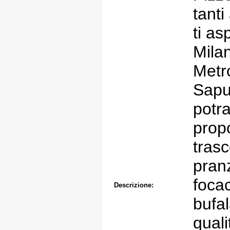
tanti
ti as
Milan
Metr
Sapur
potra
prop
trasc
pranz
foca
Descrizione:
bufal
quali