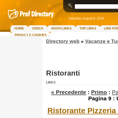
Saturday, August 8, 2026
HOME
CERCA
NUOVI LINKS
TOP LINKS
LINK PO
PRIVACY E COOKIES
Directory web
»
Vacanze e Tu
Ristoranti
LINKS
« Precedente
:
Primo
:
Pa
Pagina 9
:
Ristorante Pizzer