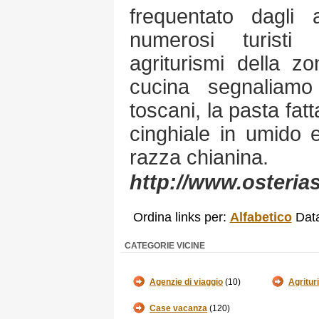
frequentato dagli 
numerosi turisti
agriturismi della zo
cucina segnaliamo g
toscani, la pasta fat
cinghiale in umido 
razza chianina.
http://www.osteria
Ordina links per:
Alfabetico
Dat
CATEGORIE VICINE
Agenzie di viaggio
(10)
Agritur
Case vacanza
(120)