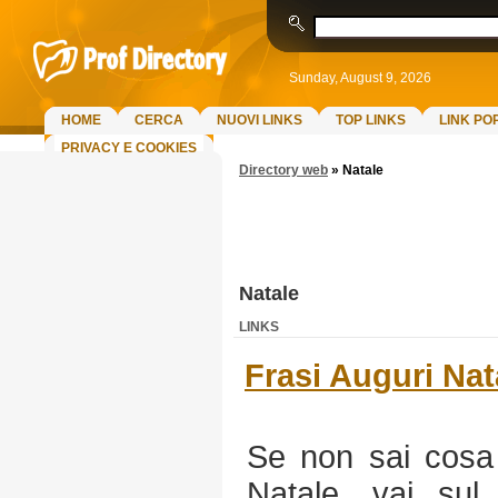
Sunday, August 9, 2026
HOME
CERCA
NUOVI LINKS
TOP LINKS
LINK PO
PRIVACY E COOKIES
Directory web
»
Natale
Natale
LINKS
Frasi Auguri Nat
Se non sai cosa s
Natale, vai sul 