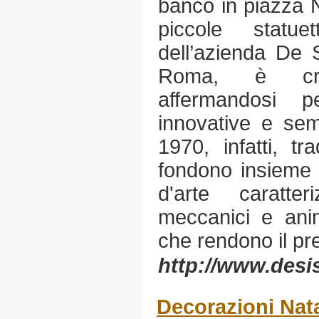
banco in piazza 
piccole statuet
dell’azienda De 
Roma, è cre
affermandosi 
innovative e sem
1970, infatti, t
fondono insieme 
d'arte caratte
meccanici e anim
che rendono il p
http://www.desi
Decorazioni Nata