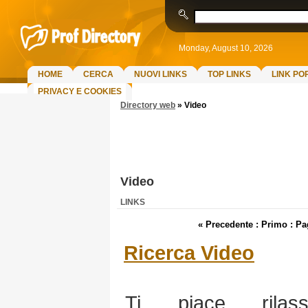
Monday, August 10, 2026
HOME
CERCA
NUOVI LINKS
TOP LINKS
LINK PO
PRIVACY E COOKIES
Directory web
»
Video
Video
LINKS
« Precedente : Primo :
Pa
Ricerca Video
Ti piace rilass