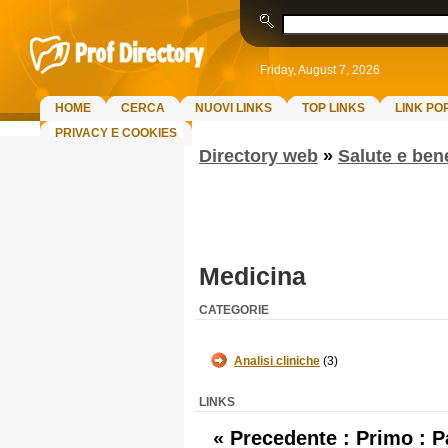
Friday, August 7, 2026
HOME
CERCA
NUOVI LINKS
TOP LINKS
LINK PO
PRIVACY E COOKIES
Directory web
»
Salute e ben
Medicina
CATEGORIE
Analisi cliniche
(3)
LINKS
« Precedente : Primo :
P