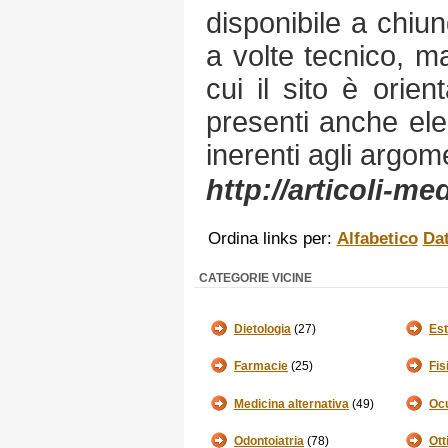
disponibile a chiunq
a volte tecnico, ma 
cui il sito è orie
presenti anche ele
inerenti agli argomen
http://articoli-m
Ordina links per:
Alfabetico
Da
CATEGORIE VICINE
Dietologia
(27)
Est
Farmacie
(25)
Fis
Medicina alternativa
(49)
Ocu
Odontoiatria
(78)
Ott