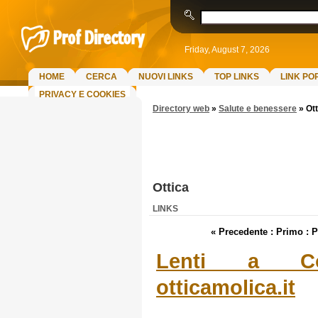
Friday, August 7, 2026
HOME
CERCA
NUOVI LINKS
TOP LINKS
LINK PO
PRIVACY E COOKIES
Directory web
»
Salute e benessere
»
Ott
Ottica
LINKS
« Precedente : Primo :
P
Lenti a Co
otticamolica.it