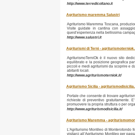
http://www.terredicoltano.it
Agriturismo maremma Salustri
Agriturismo Maremma Toscana, produzione
Visite guidate in cantina con assaggi
quest’esperienza nella bellissima campagna
http://www.salustri.it
Agriturismi di Terni - agriturismoterniok.
AgriturismoTerniOk è il nuovo sito dedica
equilibrato e la posizione geografica par
piccoli e medi agriturismi da scoprire e da
abitanti locali.
http://www.agriturismoterniok.it/
Agriturismo Sicilia - agriturismodisicilia.
Portale che consente di trovare agriturismi
richieste di preventivo gratuitamente. E'
promuovere la propria struttura o per orga
http://www.agriturismodisicilia.it/
Agriturismo Maremma - agriturismomon
L’Agriturismo Montileo di Monterotondo Ma
visitarci all’Agriturismo Montileo per pas