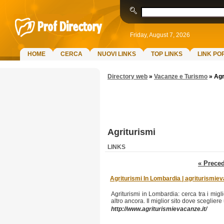
Friday, August 7, 2026
HOME
CERCA
NUOVI LINKS
TOP LINKS
LINK PO
Directory web
»
Vacanze e Turismo
»
Agr
Agriturismi
LINKS
« Prece
Agriturismi In Lombardia | agriturismiev
Agriturismi in Lombardia: cerca tra i migli
altro ancora. Il miglior sito dove sceglier
http://www.agriturismievacanze.it/