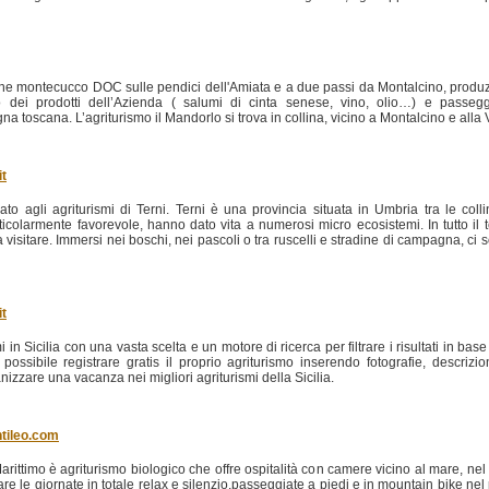
 montecucco DOC sulle pendici dell'Amiata e a due passi da Montalcino, produzion
o dei prodotti dell’Azienda ( salumi di cinta senese, vino, olio…) e passegg
 toscana. L’agriturismo il Mandorlo si trova in collina, vicino a Montalcino e alla V
it
to agli agriturismi di Terni. Terni è una provincia situata in Umbria tra le colline
ticolarmente favorevole, hanno dato vita a numerosi micro ecosistemi. In tutto il 
 visitare. Immersi nei boschi, nei pascoli o tra ruscelli e stradine di campagna, ci s
it
 in Sicilia con una vasta scelta e un motore di ricerca per filtrare i risultati in ba
 possibile registrare gratis il proprio agriturismo inserendo fotografie, descrizio
nizzare una vacanza nei migliori agriturismi della Sicilia.
tileo.com
rittimo è agriturismo biologico che offre ospitalità con camere vicino al mare, n
sare le giornate in totale relax e silenzio,passeggiate a piedi e in mountain bike nel