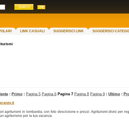
POLARI
LINK CASUALI
SUGGERISCI LINK
SUGGERISCI CATEGO
iturismi
dente
:
Primo
:
Pagina 5
Pagina 6
Pagina 7
Pagina 8
Pagina 9
:
Ultimo
:
Pr
acanze.it
ori agriturismi in lombardia, con foto descrizione e prezzi. Agriturismi divisi per re
e un agriturismo per la tua vacanza.