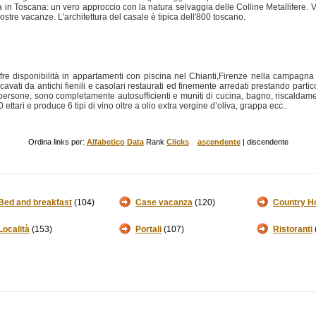
in Toscana: un vero approccio con la natura selvaggia delle Colline Metallifere. Vis
ostre vacanze. L'architettura del casale è tipica dell'800 toscano.
fre disponibilità in appartamenti con piscina nel Chianti,Firenze nella campagna
vati da antichi fienili e casolari restaurati ed finemente arredati prestando partico
persone, sono completamente autosufficienti e muniti di cucina, bagno, riscaldam
0 ettari e produce 6 tipi di vino oltre a olio extra vergine d’oliva, grappa ecc..
Ordina links per:
Alfabetico
Data
Rank
Clicks
ascendente
| discendente
Bed and breakfast
(104)
Case vacanza
(120)
Country H
Località
(153)
Portali
(107)
Ristoranti