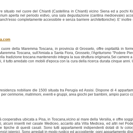
re situato nel cuore del Chianti (Castellina in Chianti) vicino Siena ed a pochi 
olarium aperta nel periodo estivo, una sala degustazione (cantina medioevale) acce
(anch'esso completamente accessibile e senza barriere architettoniche). E' inoltre
ia.com
cuore della Maremma Toscana, in provincia di Grosseto, offre ospitalità in form
aremma Toscana, sull'Amiata a Santa Fiora, Grosseto, l'Agriturismo "Podere Pie
 della tradizione toscana mantenendo integra la sua struttura originaria.Sei camere a 
ici, il tutto arredato con mobili d'epoca con la cura della ricerca durata cinque anni
residenza nobiliare dle 1500 situata tra Perugia ed Assisi. Dispone di 4 appartam
le per cerimonie, matrimoni, eventi e gruppi, area giochi per bambini, ampio parco 
 cooperativa ubicata a Pisa, in Toscana,vicino al mare della Versilia, e offre soggi
, alcuni inseriti nel casale Mediceo, accanto alla Villa Medicea, ed altri nel Po
ure tipiche di questi casali. Sono tutti appartamenti indipendenti dotati di tv col
 servizi igienici. Sono arredati in modo rustico ed accogliente; ogni appartamento dis