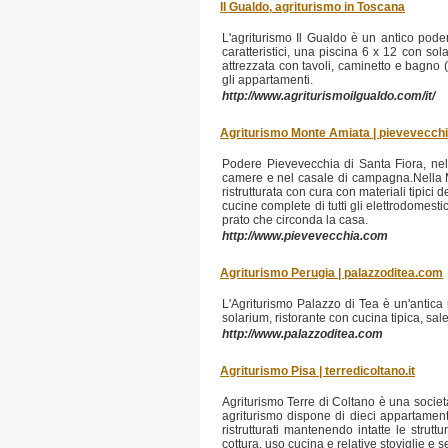
Il Gualdo, agriturismo in Toscana
L'agriturismo Il Gualdo è un antico pode
caratteristici, una piscina 6 x 12 con s
attrezzata con tavoli, caminetto e bagno 
gli appartamenti.
http://www.agriturismoilgualdo.com/it/
Agriturismo Monte Amiata | pievevecch
Podere Pievevecchia di Santa Fiora, nel 
camere e nel casale di campagna.Nella M
ristrutturata con cura con materiali tipici
cucine complete di tutti gli elettrodomest
prato che circonda la casa.
http://www.pievevecchia.com
Agriturismo Perugia | palazzoditea.com
L'Agriturismo Palazzo di Tea è un'antica 
solarium, ristorante con cucina tipica, sa
http://www.palazzoditea.com
Agriturismo Pisa | terredicoltano.it
Agriturismo Terre di Coltano è una società
agriturismo dispone di dieci appartamenti
ristrutturati mantenendo intatte le strutt
cottura, uso cucina e relative stoviglie e