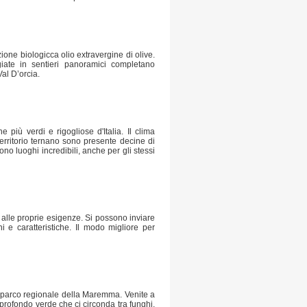
e biologicca olio extravergine di olive.
iate in sentieri panoramici completano
al D’orcia.
 più verdi e rigogliose d'Italia. Il clima
territorio ternano sono presente decine di
ono luoghi incredibili, anche per gli stessi
se alle proprie esigenze. Si possono inviare
ni e caratteristiche. Il modo migliore per
el parco regionale della Maremma. Venite a
 profondo verde che ci circonda tra funghi,