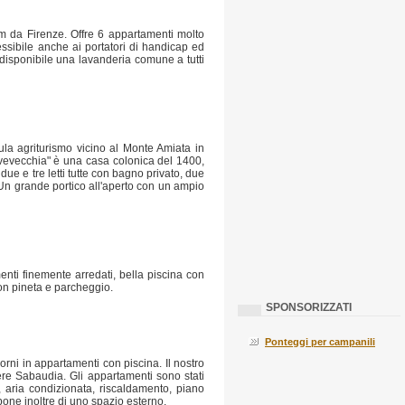
Km da Firenze. Offre 6 appartamenti molto
ssibile anche ai portatori di handicap ed
 disponibile una lavanderia comune a tutti
ula agriturismo vicino al Monte Amiata in
vevecchia" è una casa colonica del 1400,
due e tre letti tutte con bagno privato, due
. Un grande portico all'aperto con un ampio
enti finemente arredati, bella piscina con
con pineta e parcheggio.
SPONSORIZZATI
Ponteggi per campanili
orni in appartamenti con piscina. Il nostro
dere Sabaudia. Gli appartamenti sono stati
or, aria condizionata, riscaldamento, piano
pone inoltre di uno spazio esterno.