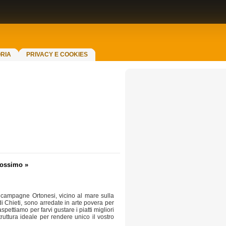
RIA
PRIVACY E COOKIES
rossimo »
 campagne Ortonesi, vicino al mare sulla
di Chieti, sono arredate in arte povera per
ettiamo per farvi gustare i piatti migliori
ruttura ideale per rendere unico il vostro