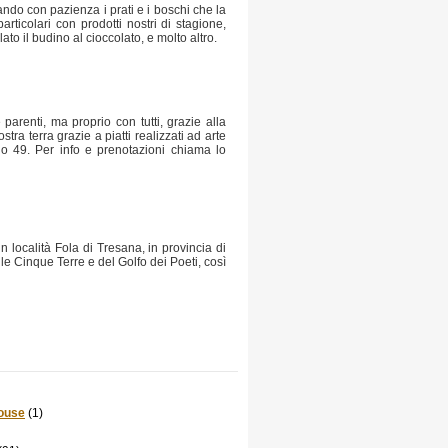
do con pazienza i prati e i boschi che la
particolari con prodotti nostri di stagione,
lato il budino al cioccolato, e molto altro.
parenti, ma proprio con tutti, grazie alla
stra terra grazie a piatti realizzati ad arte
rio 49. Per info e prenotazioni chiama lo
 località Fola di Tresana, in provincia di
e Cinque Terre e del Golfo dei Poeti, così
ouse
(1)