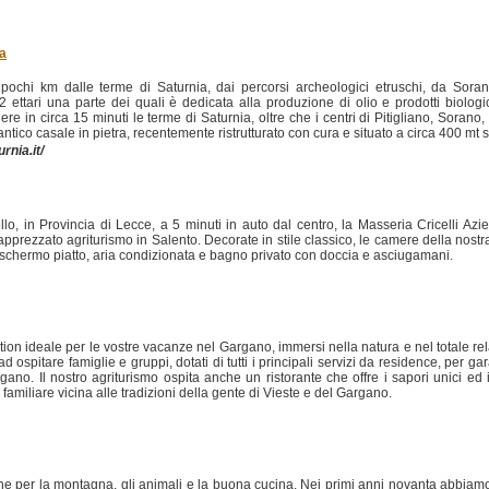
a
pochi km dalle terme di Saturnia, dai percorsi archeologici etruschi, da Soran
ttari una parte dei quali è dedicata alla produzione di olio e prodotti biologic
re in circa 15 minuti le terme di Saturnia, oltre che i centri di Pitigliano, Sorano
antico casale in pietra, recentemente ristrutturato con cura e situato a circa 400 mt s
rnia.it/
llo, in Provincia di Lecce, a 5 minuti in auto dal centro, la Masseria Cricelli Azi
prezzato agriturismo in Salento. Decorate in stile classico, le camere della nostra 
 schermo piatto, aria condizionata e bagno privato con doccia e asciugamani.
tion ideale per le vostre vacanze nel Gargano, immersi nella natura e nel totale rel
d ospitare famiglie e gruppi, dotati di tutti i principali servizi da residence, per ga
rgano. Il nostro agriturismo ospita anche un ristorante che offre i sapori unici ed in
 familiare vicina alle tradizioni della gente di Vieste e del Gargano.
one per la montagna, gli animali e la buona cucina. Nei primi anni novanta abbiamo