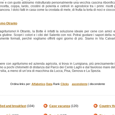
ne e con gusto abbiamo ristrutturato personalmente una vecchia cascina ribonifican
cetta, coppa, lardo, crostini di polenta e cetrioli in agrodolce tra i primi: risotti 
ancora. I dolci fatti in casa come la crostata di mele, di frutta la torta di noci e ciocco
ismo Otranto
agriturismo! A Otranto, la Botte è infatti la soluzione ideale per cene con amici e 
 glutine. Scopri i colori e i cibi del Salento con noi. Potrai gustare i sapori della no
amente formati, perché vogliamo offrirti ogni giorno di più. Siamo in Via Calva
re con agriturismo ed azienda agricola, si trova in Lunigiana, più precisamente in
o a pochi chilometri di distanza dal Parco dei Cento Laghi e dal favoloso mare dell
rsilia, a meno di un’ora di macchina da Lucca, Pisa, Genova e La Spezia.
Ordina links per:
Alfabetico
Data
Rank
Clicks
ascendente
| discendente
Bed and breakfast
(104)
Case vacanza
(120)
Country H