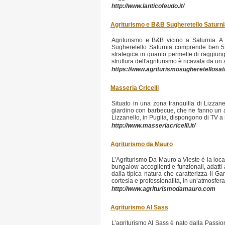
http://www.lanticofeudo.it/
Agriturismo e B&B Sugheretello Saturni
Agriturismo e B&B vicino a Saturnia. A 
Sugheretello Saturnia comprende ben 52 e
strategica in quanto permette di raggiunge
struttura dell'agriturismo è ricavata da un 
https://www.agriturismosugheretellosatu
Masseria Cricelli
Situato in una zona tranquilla di Lizzane
giardino con barbecue, che ne fanno un ap
Lizzanello, in Puglia, dispongono di TV a
http://www.masseriacricelli.it/
Agriturismo da Mauro
L’Agriturismo Da Mauro a Vieste è la loca
bungalow accoglienti e funzionali, adatti a
dalla tipica natura che caratterizza il Ga
cortesia e professionalità, in un’atmosfera
http://www.agriturismodamauro.com
Agriturismo Al Sass
L’agriturismo Al Sass è nato dalla Passi