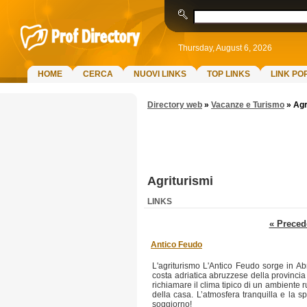
Thursday, August 6, 2026
HOME
CERCA
NUOVI LINKS
TOP LINKS
LINK PO
Directory web
»
Vacanze e Turismo
»
Agr
Agriturismi
LINKS
« Preced
Antico Feudo
L'agriturismo L'Antico Feudo sorge in A
costa adriatica abruzzese della provincia 
richiamare il clima tipico di un ambiente 
della casa. L’atmosfera tranquilla e la s
soggiorno!