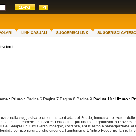
POLARI
LINK CASUALI
SUGGERISCI LINK
SUGGERISCI CATEGO
iturismi
ente
:
Primo
:
Pagina 6
Pagina 7
Pagina 8
Pagina 9
Pagina 10
: Ultimo : P
bruzzo nella suggestiva e omonima contrada del Feudo, immersa nel verde delle
di Chieti. Le camere de L’Antico Feudo, tra i più rinomati agriturismi in Provincia 
rurale. Sempre uniti attraverso impegno, costanza, entusiasmo e partecipazione, vi asp
plendida cornice naturale che circonda l’agriturismo L’Antico Feudo ne fanno la st