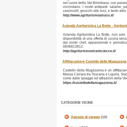
nel cuore della Val Brembana. con passio
circondano. I nostri antipasti: salame, pan
casoncelli, gnocchi alle noci, e tanto altro 
http://www.agriturismoalsass.it/
Azienda Agrituristica La Botte - Agritur
Azienda Agrituristica La Botte, non solo 
disponibilità di una offerta di cucina senza
dai nostri chef, appassionati e periodic
0836813812.
http://agriturismootranto.lecce.it/
Affittacamere Castello della Mugazzena
Castello della Mugazzena è un affittacame
Massa Carrara tra Toscana e Liguria. Siam
come dalle spiagge ed attrazioni della Ve
https://castellodellamugazzena.it/
CATEGORIE VICINE
Agenzie di viaggio
(10)