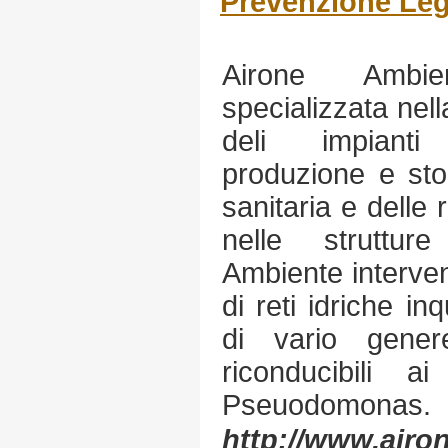
Prevenzione Leg
Airone Ambi
specializzata nel
deli impianti
produzione e sto
sanitaria e delle r
nelle strutture
Ambiente intervent
di reti idriche i
di vario gene
riconducibili a
Pseuodomonas.
http://www.airo