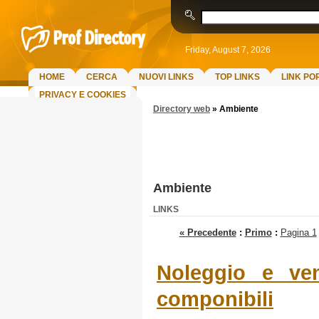
Friday, August 7, 2026
HOME
CERCA
NUOVI LINKS
TOP LINKS
LINK PO
PRIVACY E COOKIES
Directory web
»
Ambiente
Ambiente
LINKS
« Precedente
:
Primo
:
Pagina 1
Noleggio e ven
componibili