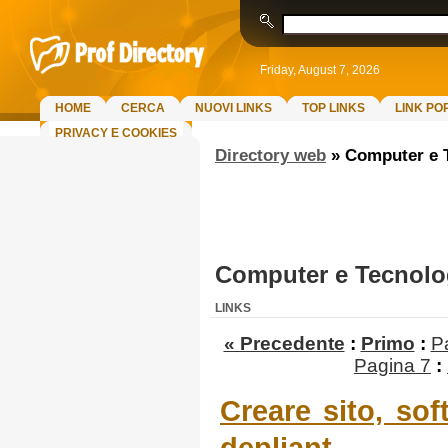
Friday, August 7, 2026
HOME
CERCA
NUOVI LINKS
TOP LINKS
LINK PO
PRIVACY E COOKIES
Directory web
»
Computer e 
Computer e Tecnolo
LINKS
« Precedente
:
Primo
:
P
Pagina 7
:
Creare sito, sof