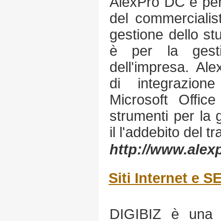
AlexPro DC è per 
del commercialis
gestione dello st
è per la gestio
dell'impresa. Al
di integrazion
Microsoft Offic
strumenti per la 
il l'addebito del tr
http://www.alexp
Siti Internet e 
DIGIBIZ è una 