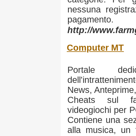
nessuna registra
pagamento.
http://www.far
Computer MT
Portale de
dell'intrattenim
News, Anteprime,
Cheats sul fa
videogiochi per 
Contiene una sez
alla musica, un 