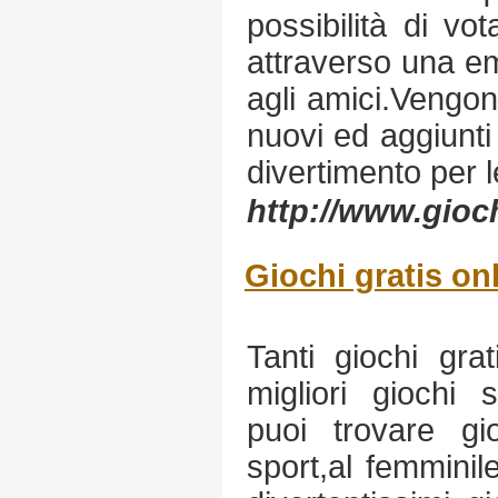
possibilità di vot
attraverso una ema
agli amici.Vengono
nuovi ed aggiunti 
divertimento per l
http://www.gio
Giochi gratis on
Tanti giochi gra
migliori giochi 
puoi trovare gio
sport,al femminile