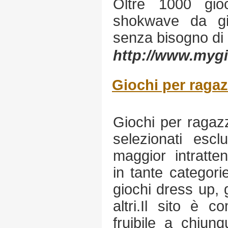
Oltre 1000 gio
shokwave da gi
senza bisogno di 
http://www.mygi
Giochi per raga
Giochi per ragaz
selezionati escl
maggior intratten
in tante categor
giochi dress up, 
altri.Il sito è 
fruibile a chiunq