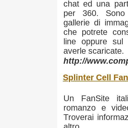
chat ed una parte
per 360. Sono 
gallerie di imma
che potrete cons
line oppure sul
averle scaricate.
http://www.com
Splinter Cell Fa
Un FanSite ital
romanzo e vide
Troverai informazi
altro...