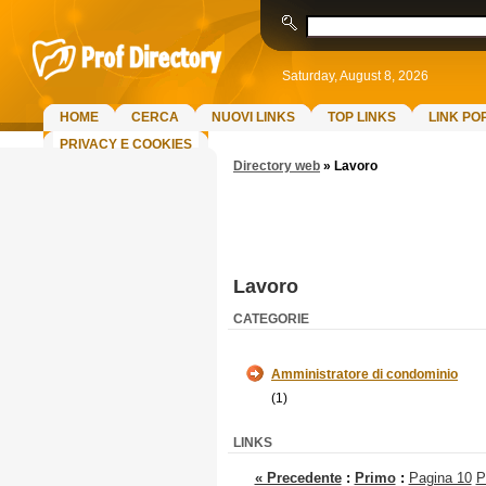
Saturday, August 8, 2026
HOME
CERCA
NUOVI LINKS
TOP LINKS
LINK PO
PRIVACY E COOKIES
Directory web
»
Lavoro
Lavoro
CATEGORIE
Amministratore di condominio
(1)
LINKS
« Precedente
:
Primo
:
Pagina 10
P