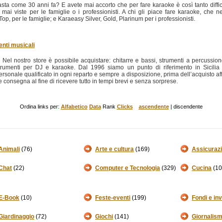
sta come 30 anni fa? E avete mai accorto che per fare karaoke è così tanto diffic
i viste per le famiglie o i professionisti. A chi gli piace fare karaoke, che ne as
p, per le famiglie; e Karaeasy Silver, Gold, Plarinum per i professionisti.
enti musicali
. Nel nostro store è possibile acquistare: chitarre e bassi, strumenti a percussione e
trumenti per DJ e karaoke. Dal 1996 siamo un punto di riferimento in Sicilia
rsonale qualificato in ogni reparto e sempre a disposizione, prima dell’acquisto affi
e consegna al fine di ricevere tutto in tempi brevi e senza sorprese.
Ordina links per:
Alfabetico
Data
Rank
Clicks
ascendente
| discendente
Animali
(76)
Arte e cultura
(169)
Assicurazi
Chat
(22)
Computer e Tecnologia
(329)
Cucina
(10
E-Book
(10)
Feste-eventi
(199)
Fondi e in
Giardinaggio
(72)
Giochi
(141)
Giornalis