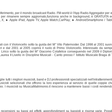
iferimento, per il mondo broadcast Radio. FM-world è l'App Radio Aggregator per ec
ews per rimanere sempre aggiornato,funziona anche in background, è GRATUITA
+, X; ► Apple iPad, Apple TV, Apple Watch,CarPlay; ► AndroidSmartphone / Tabl
icali con il Violoncello sotto la guida del M° Vito Paternoster. Dal 1998 al 2001 suon
ri e dal 2001 al 2005 coprirà il ruolo di Primo Violoncello. Interessato da sem
o Lirico sotto la guida del M° Giacomo Colafelice conseguendo nel 2009 il Diplo
rea II Livello in Discipline Musicali - Canto presso l’ Istituto Musicale Braga d
lie tutti i migliori musicisti, band e DJ professionisti specializzati nell'intrattenime
usicisti selezionati che offrono la loro esperienza al servizio di quelle coppie 
nio. I musicisti su MusicaMatrimonio.it riescono a mantenere bassi i costi rendendo
i, recensioni su bassi ed effetti, approfondiment su bassisti e risorse varie. Possi