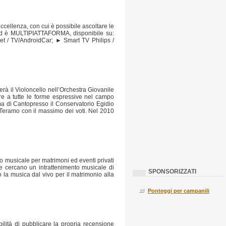
cellenza, con cui è possibile ascoltare le
 ed è MULTIPIATTAFORMA, disponibile su:
et / TV/AndroidCar; ► Smart TV Philips /
erà il Violoncello nell’Orchestra Giovanile
pre a tutte le forme espressive nel campo
ma di Cantopresso il Conservatorio Egidio
i Teramo con il massimo dei voti. Nel 2010
nto musicale per matrimoni ed eventi privati
che cercano un intrattenimento musicale di
SPONSORIZZATI
 la musica dal vivo per il matrimonio alla
Ponteggi per campanili
bilità di pubblicare la propria recensione