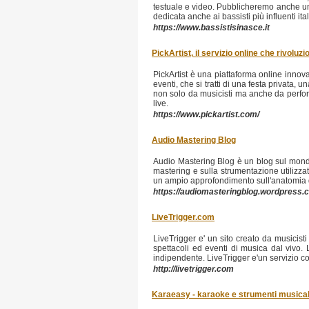
testuale e video. Pubblicheremo anche un
dedicata anche ai bassisti più influenti itali
https://www.bassistisinasce.it
PickArtist, il servizio online che rivoluz
PickArtist è una piattaforma online innovat
eventi, che si tratti di una festa privata
non solo da musicisti ma anche da performe
live.
https://www.pickartist.com/
Audio Mastering Blog
Audio Mastering Blog è un blog sul mondo
mastering e sulla strumentazione utilizza
un ampio approfondimento sull'anatomia del 
https://audiomasteringblog.wordpress.
LiveTrigger.com
LiveTrigger e' un sito creato da musicist
spettacoli ed eventi di musica dal vivo. 
indipendente. LiveTrigger e'un servizio c
http://livetrigger.com
Karaeasy - karaoke e strumenti musical