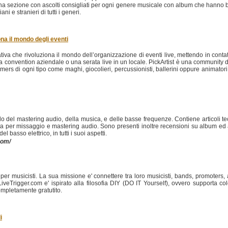
a sezione con ascolti consigliati per ogni genere musicale con album che hanno 
ani e stranieri di tutti i generi.
iona il mondo degli eventi
iva che rivoluziona il mondo dell’organizzazione di eventi live, mettendo in contatto 
, una convention aziendale o una serata live in un locale. PickArtist è una community 
rs di ogni tipo come maghi, giocolieri, percussionisti, ballerini oppure animatori, 
 del mastering audio, della musica, e delle basse frequenze. Contiene articoli tec
ta per missaggio e mastering audio. Sono presenti inoltre recensioni su album ed at
basso elettrico, in tutti i suoi aspetti.
com/
i per musicisti. La sua missione e' connettere tra loro musicisti, bands, promoters,
LiveTrigger.com e' ispirato alla filosofia DIY (DO IT Yourself), ovvero supporta 
ompletamente gratutito.
i