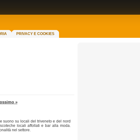
RIA
PRIVACY E COOKIES
ossimo »
e suono su locali del triveneto e del nord
coteche locali affollati e bar alla moda.
alità nel settore.