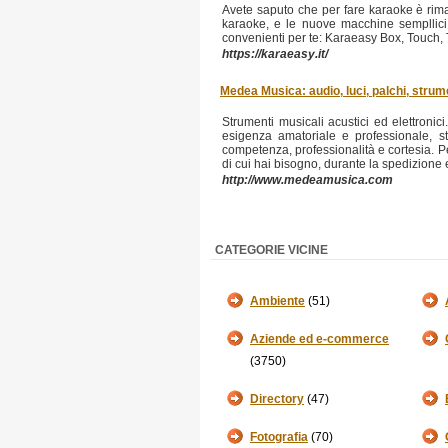
Avete saputo che per fare karaoke è rima
karaoke, e le nuove macchine sempllici ma
convenienti per te: Karaeasy Box, Touch, To
https://karaeasy.it/
Medea Musica: audio, luci, palchi, strum
Strumenti musicali acustici ed elettronici
esigenza amatoriale e professionale, s
competenza, professionalità e cortesia. Pe
di cui hai bisogno, durante la spedizione 
http://www.medeamusica.com
CATEGORIE VICINE
Ambiente
(51)
Aziende ed e-commerce
(3750)
Directory
(47)
Fotografia
(70)