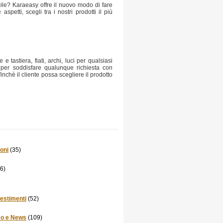
ile? Karaeasy offre il nuovo modo di fare
petti, scegli tra i nostri prodotti il più
 tastiera, fiati, archi, luci per qualsiasi
 per soddisfare qualunque richiesta con
nchè il cliente possa scegliere il prodotto
oni
(35)
6)
vestimenti
(52)
mo e News
(109)