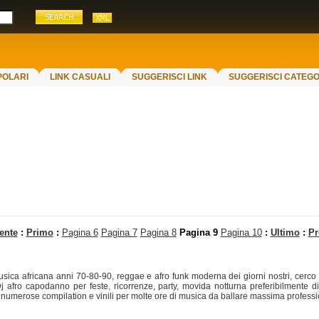
POLARI
LINK CASUALI
SUGGERISCI LINK
SUGGERISCI CATEGO
ente
:
Primo
:
Pagina 6
Pagina 7
Pagina 8
Pagina 9
Pagina 10
:
Ultimo
:
Pr
sica africana anni 70-80-90, reggae e afro funk moderna dei giorni nostri, cerco 
 afro capodanno per feste, ricorrenze, party, movida notturna preferibilmente dis
umerose compilation e vinili per molte ore di musica da ballare massima profession