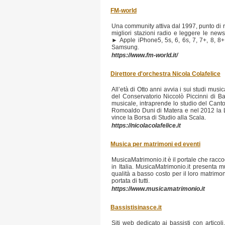
FM-world
Una community attiva dal 1997, punto di r
migliori stazioni radio e leggere le n
► Apple iPhone5, 5s, 6, 6s, 7, 7+, 8, 8
Samsung.
https://www.fm-world.it/
Direttore d'orchestra Nicola Colafelice
All’età di Otto anni avvia i sui studi mus
del Conservatorio Niccolò Piccinni di Ba
musicale, intraprende lo studio del Cant
Romoaldo Duni di Matera e nel 2012 la Lau
vince la Borsa di Studio alla Scala.
https://nicolacolafelice.it
Musica per matrimoni ed eventi
MusicaMatrimonio.it è il portale che raccog
in Italia. MusicaMatrimonio.it presenta m
qualità a basso costo per il loro matrimo
portata di tutti.
https://www.musicamatrimonio.it
Bassistisinasce.it
Siti web dedicato ai bassisti con articol