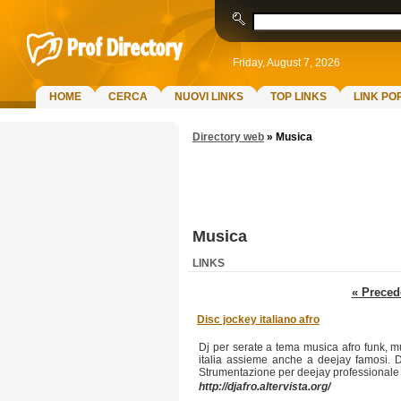
Friday, August 7, 2026
HOME
CERCA
NUOVI LINKS
TOP LINKS
LINK PO
Directory web
»
Musica
Musica
LINKS
« Preced
Disc jockey italiano afro
Dj per serate a tema musica afro funk, mu
italia assieme anche a deejay famosi. Dj
Strumentazione per deejay professionale n
http://djafro.altervista.org/