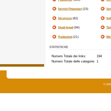
Servizi Finanziari
(23)
Ser
Sicurezza
(82)
So
Studi legali
(94)
Tat
Traduzioni
(21)
We
STATISTICHE
Numero Totale dei links:
194
Numero Totale delle categorie:
1
© 200