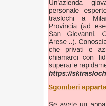
Un'azienda gio
personale esperto
traslochi a Mil
Provincia (ad es
San Giovanni, C
Arese ..). Conoscia
che privati e az
chiamarci con fi
superarle rapidam
https://sktraslochi
Sgomberi apparta
Se avete un appa