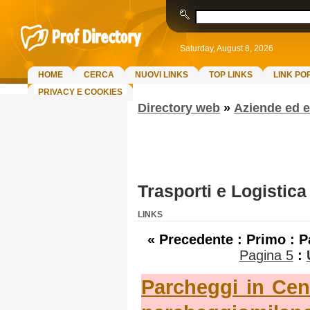
Saturday, August 8, 2026
HOME
CERCA
NUOVI LINKS
TOP LINKS
LINK PO
PRIVACY E COOKIES
Directory web
»
Aziende ed 
Trasporti e Logistica
LINKS
« Precedente : Primo :
P
Pagina 5
:
Parcheggi in Cent