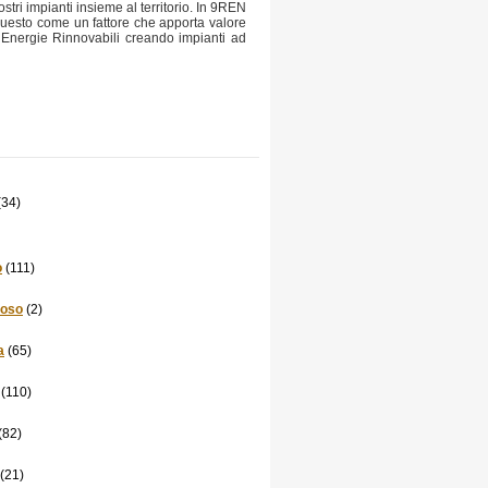
ri impianti insieme al territorio. In 9REN
 questo come un fattore che apporta valore
n Energie Rinnovabili creando impianti ad
(34)
o
(111)
poso
(2)
a
(65)
(110)
(82)
(21)