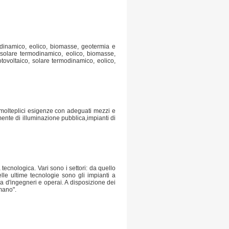
rmodinamico, eolico, biomasse, geotermia e
o, solare termodinamico, eolico, biomasse,
fotovoltaico, solare termodinamico, eolico,
e molteplici esigenze con adeguati mezzi e
mente di illuminazione pubblica,impianti di
a tecnologica. Vari sono i settori: da quello
delle ultime tecnologie sono gli impianti a
ra d'ingegneri e operai. A disposizione dei
 mano".