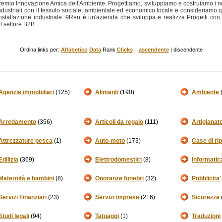
Premio Innovazione Amica dell'Ambiente. Progettiamo, sviluppiamo e costruiamo i nost
 industriali con il tessuto sociale, ambientale ed economico locale e consideriamo
installazione industriale. 9Ren è un'azienda che sviluppa e realizza Progetti co
il settore B2B.
Ordina links per:
Alfabetico
Data
Rank
Clicks
ascendente
| discendente
Agenzie immobiliari
(125)
Alimenti
(190)
Ambiente
Arredamento
(356)
Articoli da regalo
(111)
Artigianat
Attrezzature pesca
(1)
Auto-moto
(173)
Case di ri
Edilizia
(369)
Elettrodomestici
(8)
Informatic
Maternità e bambini
(8)
Onoranze funebri
(32)
Pubblicita'
Servizi Finanziari
(23)
Servizi imprese
(216)
Sicurezza
Studi legali
(94)
Tatuaggi
(1)
Traduzioni