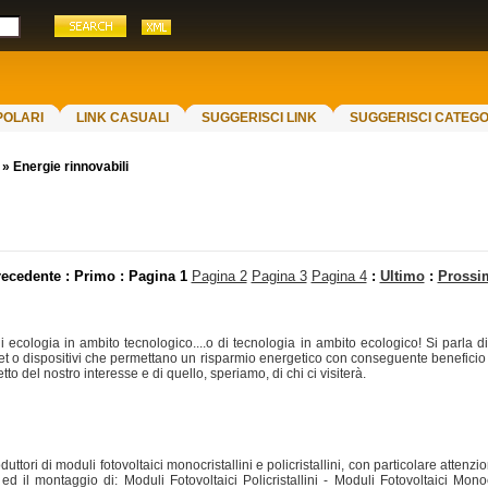
POLARI
LINK CASUALI
SUGGERISCI LINK
SUGGERISCI CATEGO
»
Energie rinnovabili
recedente : Primo :
Pagina 1
Pagina 2
Pagina 3
Pagina 4
:
Ultimo
:
Prossi
 ecologia in ambito tecnologico....o di tecnologia in ambito ecologico! Si parla di a
t o dispositivi che permettano un risparmio energetico con conseguente beneficio 
tto del nostro interesse e di quello, speriamo, di chi ci visiterà.
uttori di moduli fotovoltaici monocristallini e policristallini, con particolare attenzi
il montaggio di: Moduli Fotovoltaici Policristallini - Moduli Fotovoltaici Monocri