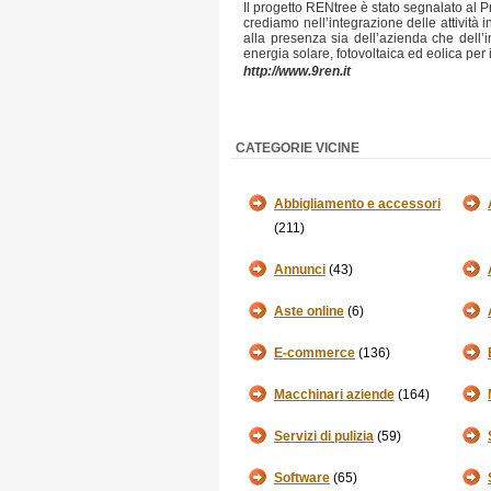
Il progetto RENtree è stato segnalato al 
crediamo nell’integrazione delle attività
alla presenza sia dell’azienda che dell’
energia solare, fotovoltaica ed eolica per 
http://www.9ren.it
CATEGORIE VICINE
Abbigliamento e accessori
(211)
Annunci
(43)
Aste online
(6)
E-commerce
(136)
Macchinari aziende
(164)
Servizi di pulizia
(59)
Software
(65)