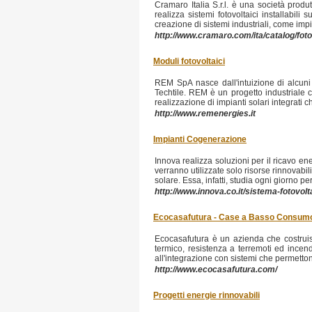
Cramaro Italia S.r.l. è una società produtt
realizza sistemi fotovoltaici installabil
creazione di sistemi industriali, come impi
http://www.cramaro.com/ita/catalog/fotov
Moduli fotovoltaici
REM SpA nasce dall'intuizione di alcuni i
Techtile. REM è un progetto industriale ch
realizzazione di impianti solari integrati c
http://www.remenergies.it
Impianti Cogenerazione
Innova realizza soluzioni per il ricavo en
verranno utilizzate solo risorse rinnovabi
solare. Essa, infatti, studia ogni giorno p
http://www.innova.co.it/sistema-fotovolt
Ecocasafutura - Case a Basso Consumo
Ecocasafutura è un azienda che costruis
termico, resistenza a terremoti ed incen
all'integrazione con sistemi che permettono 
http://www.ecocasafutura.com/
Progetti energie rinnovabili