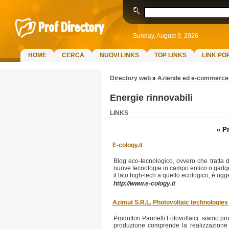
Sunday, August 9, 2026
HOME
CERCA
NUOVI LINKS
TOP LINKS
LINK PO
Directory web
»
Aziende ed e-commerce
Energie rinnovabili
LINKS
« P
E-cology.it
Blog eco-tecnologico, ovvero che tratta di
nuove tecnologie in campo eolico o gadge
il lato high-tech a quello ecologico, è ogge
http://www.e-cology.it
Azimut S.R.L. Photovoltaic technologies
Produttori Pannelli Fotovoltaici: siamo prod
produzione comprende la realizzazione ed 