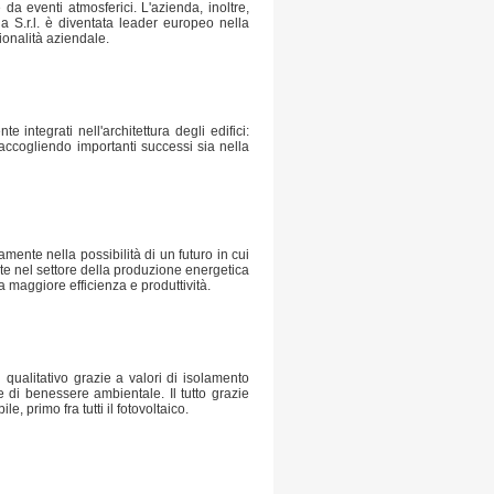
e da eventi atmosferici. L'azienda, inoltre,
ia S.r.l. è diventata leader europeo nella
ionalità aziendale.
integrati nell'architettura degli edifici:
 raccogliendo importanti successi sia nella
mente nella possibilità di un futuro in cui
nte nel settore della produzione energetica
na maggiore efficienza e produttività.
ualitativo grazie a valori di isolamento
 di benessere ambientale. Il tutto grazie
, primo fra tutti il fotovoltaico.