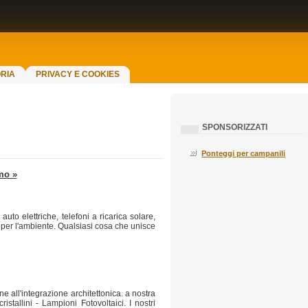
RIA
PRIVACY E COOKIES
SPONSORIZZATI
Ponteggi per campanili
mo »
uto elettriche, telefoni a ricarica solare,
per l'ambiente. Qualsiasi cosa che unisce
one all'integrazione architettonica. a nostra
stallini - Lampioni Fotovoltaici. I nostri