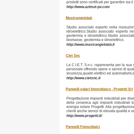
prodotti sono certificati per garantire sia 
http://www.azimut-pv.com
Mastrangelolab
Studio associato esperto nella risoluzion
idroelettrico.Studio associato esperto ne
geotermia e idroelettrico.Studio associato
biomasse, geotermia e idroelettrico.
http://www.mastrangelolab.it
Ciet Snc
La C.I.E.T. S.n.c. rappresenta per la sua
personale offrendo opere e servizi di qual
sicurezza,quadri elettrici ed automatismi,i
http://www.cietsnc.it
Pannelli solari fotovoltaico - Progetti Srl
Progettazione impianti industriali per diver
della ceramica agli impianti industriali t
energia solare Progetti. Alla progettazion
clienti anche servizi di elevata qualità e
http://www.progetti.it/
Pannelli Fotovoltaici