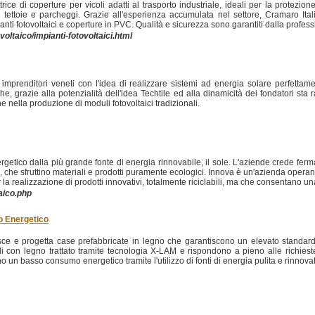
rice di coperture per vicoli adatti al trasporto industriale, ideali per la protezion
i su tettoie e parcheggi. Grazie all'esperienza accumulata nel settore, Cramaro Ital
anti fotovoltaici e coperture in PVC. Qualità e sicurezza sono garantiti dalla profess
oltaico/impianti-fotovoltaici.html
mprenditori veneti con l'idea di realizzare sistemi ad energia solare perfettamente 
e, grazie alla potenzialità dell'idea Techtile ed alla dinamicità dei fondatori sta
he nella produzione di moduli fotovoltaici tradizionali.
ergetico dalla più grande fonte di energia rinnovabile, il sole. L'aziende crede ferma
li, che sfruttino materiali e prodotti puramente ecologici. Innova è un'azienda opera
er la realizzazione di prodotti innovativi, totalmente riciclabili, ma che consentano u
aico.php
 Energetico
ce e progetta case prefabbricate in legno che garantiscono un elevato standard q
di con legno trattato tramite tecnologia X-LAM e rispondono a pieno alle richieste
un basso consumo energetico tramite l'utilizzo di fonti di energia pulita e rinnovabile