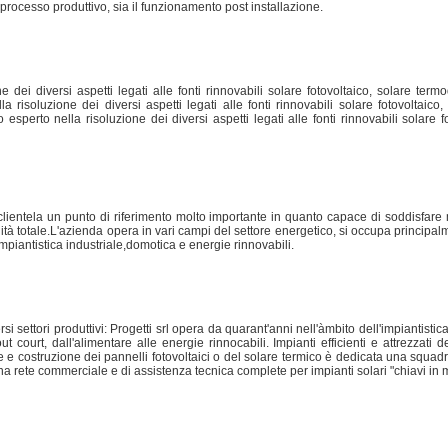
il processo produttivo, sia il funzionamento post installazione.
e dei diversi aspetti legati alle fonti rinnovabili solare fotovoltaico, solare te
lla risoluzione dei diversi aspetti legati alle fonti rinnovabili solare fotovoltaic
 esperto nella risoluzione dei diversi aspetti legati alle fonti rinnovabili solare 
 clientela un punto di riferimento molto importante in quanto capace di soddisfar
ità totale.L'azienda opera in vari campi del settore energetico, si occupa principal
mpiantistica industriale,domotica e energie rinnovabili.
si settori produttivi: Progetti srl opera da quarant'anni nell'àmbito dell'impiantistic
out court, dall'alimentare alle energie rinnocabili. Impianti efficienti e attrezzati 
e e costruzione dei pannelli fotovoltaici o del solare termico è dedicata una squad
 una rete commerciale e di assistenza tecnica complete per impianti solari "chiavi in