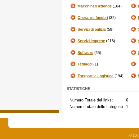
Macchinari aziende
(164)
Onoranze funebri
(32)
Servizi di pulizia
(59)
Servizi imprese
(216)
Software
(65)
Tatuaggi
(1)
Trasporti e Logistica
(194)
STATISTICHE
Numero Totale dei links:
6
Numero Totale delle categorie:
1
© 200