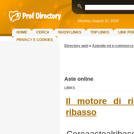
Monday, August 10, 2026
HOME
CERCA
NUOVI LINKS
TOP LINKS
LINK PO
PRIVACY E COOKIES
Directory web
»
Aziende ed e-commerce
Aste online
LINKS
Il motore di r
ribasso